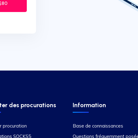
$80
er des procurations
Information
r procuration
Base de connaissances
ations SOCKS5
Questions fréquemment posé