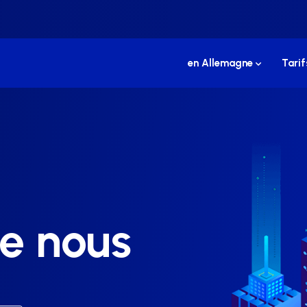
en Allemagne
Tarif
e nous