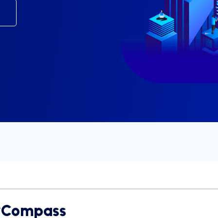
t
xyCompass