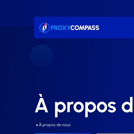
Passer
au
contenu
À propos d
.
•
À propos de nous