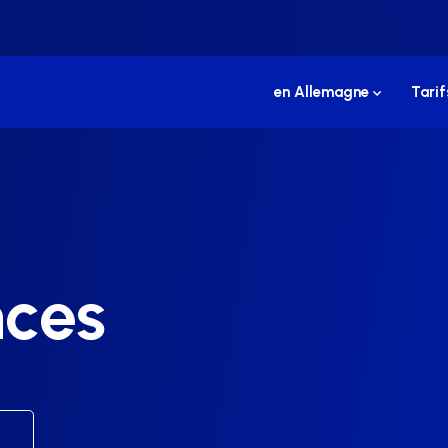
en Allemagne
Tarif
nces
t