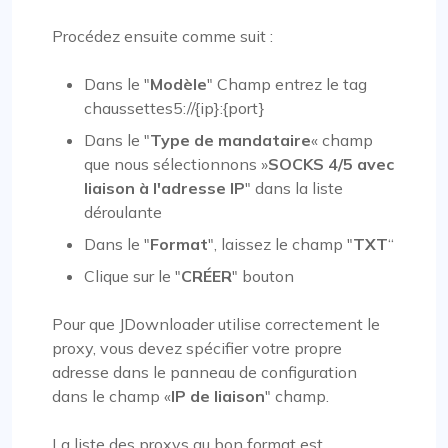
Procédez ensuite comme suit :
Dans le "
Modèle
" Champ entrez le tag
chaussettes5://{ip}:{port}
Dans le "
Type de mandataire
« champ
que nous sélectionnons »
SOCKS 4/5 avec
liaison à l'adresse IP
" dans la liste
déroulante
Dans le "
Format
", laissez le champ "
ТХТ
“
Clique sur le "
CRÉER
" bouton
Pour que JDownloader utilise correctement le
proxy, vous devez spécifier votre propre
adresse dans le panneau de configuration
dans le champ «
IP de liaison
" champ.
La liste des proxys au bon format est