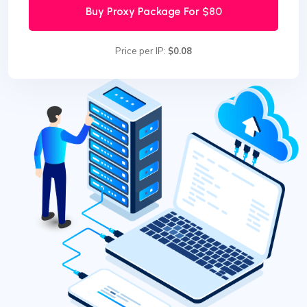
Buy Proxy Package For
$80
Price per IP:
$0.08