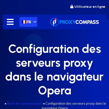
Passer
Utilisateur en ligne
au
contenu
FR
Configuration des
serveurs proxy
dans le navigateur
Opera
.
•
Base de connaissances
•
Configuration des serveurs proxy dans le
navigateur Opera