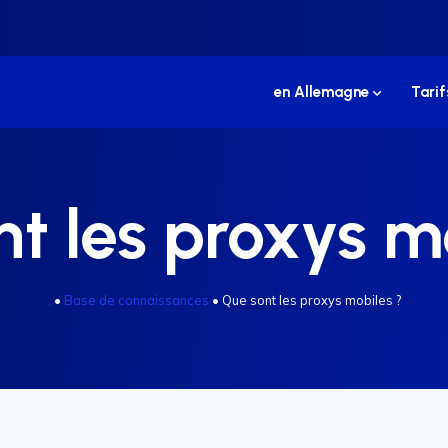
en Allemagne
Tarif
t les proxys m
.
•
Base de connaissances
•
Que sont les proxys mobiles ?