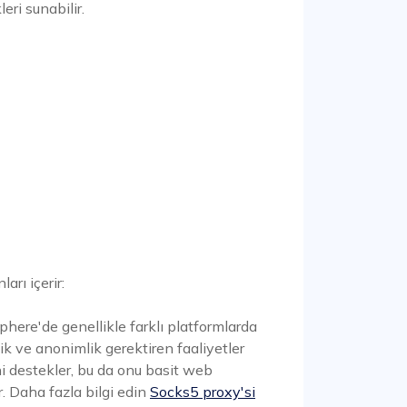
eri sunabilir.
arı içerir:
here'de genellikle farklı platformlarda
k ve anonimlik gerektiren faaliyetler
i destekler, bu da onu basit web
r. Daha fazla bilgi edin
Socks5 proxy'si