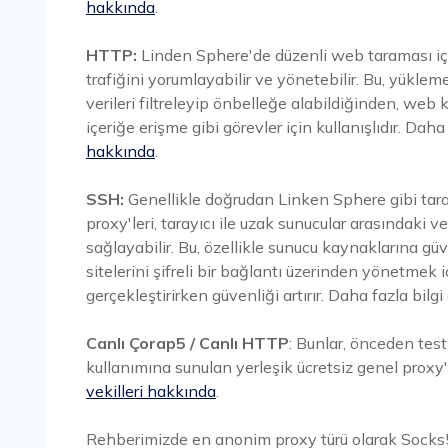
hakkında
.
HTTP:
Linden Sphere'de düzenli web taraması iç
trafiğini yorumlayabilir ve yönetebilir. Bu, yükleme 
verileri filtreleyip önbelleğe alabildiğinden, web
içeriğe erişme gibi görevler için kullanışlıdır. Daha
hakkında
.
SSH:
Genellikle doğrudan Linken Sphere gibi taray
proxy'leri, tarayıcı ile uzak sunucular arasındaki v
sağlayabilir. Bu, özellikle sunucu kaynaklarına gü
sitelerini şifreli bir bağlantı üzerinden yönetmek iç
gerçekleştirirken güvenliği artırır. Daha fazla bilg
Canlı Çorap5 / Canlı HTTP
: Bunlar, önceden test 
kullanımına sunulan yerleşik ücretsiz genel proxy'l
vekilleri hakkında
.
Rehberimizde en anonim proxy türü olarak Socks5 