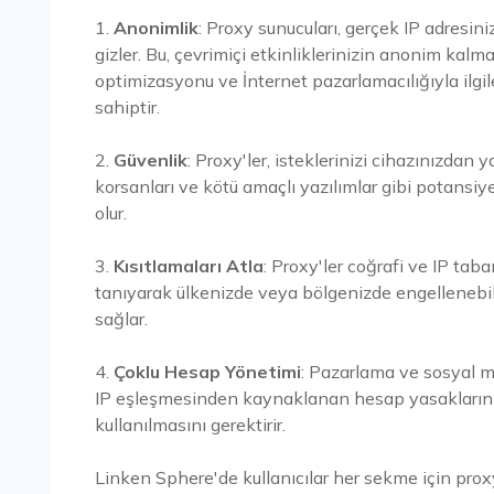
1.
Anonimlik
: Proxy sunucuları, gerçek IP adresini
gizler. Bu, çevrimiçi etkinliklerinizin anonim kalm
optimizasyonu ve İnternet pazarlamacılığıyla ilgil
sahiptir.
2.
Güvenlik
: Proxy'ler, isteklerinizi cihazınızdan ya
korsanları ve kötü amaçlı yazılımlar gibi potansiy
olur.
3.
Kısıtlamaları Atla
: Proxy'ler coğrafi ve IP tab
tanıyarak ülkenizde veya bölgenizde engellenebil
sağlar.
4.
Çoklu Hesap Yönetimi
: Pazarlama ve sosyal 
IP eşleşmesinden kaynaklanan hesap yasaklarını ön
kullanılmasını gerektirir.
Linken Sphere'de kullanıcılar her sekme için proxy 