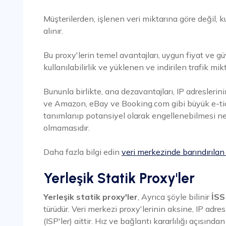
Müşterilerden, işlenen veri miktarına göre değil, k
alınır.
Bu proxy'lerin temel avantajları, uygun fiyat ve güv
kullanılabilirlik ve yüklenen ve indirilen trafik mi
Bununla birlikte, ana dezavantajları, IP adreslerin
ve Amazon, eBay ve Booking.com gibi büyük e-tica
tanımlanıp potansiyel olarak engellenebilmesi n
olmamasıdır.
Daha fazla bilgi edin
veri merkezinde barındırılan
Yerleşik Statik Proxy'ler
Yerleşik statik proxy'ler
, Ayrıca şöyle bilinir
İSS
türüdür. Veri merkezi proxy'lerinin aksine, IP adres
(ISP'ler) aittir. Hız ve bağlantı kararlılığı açısında