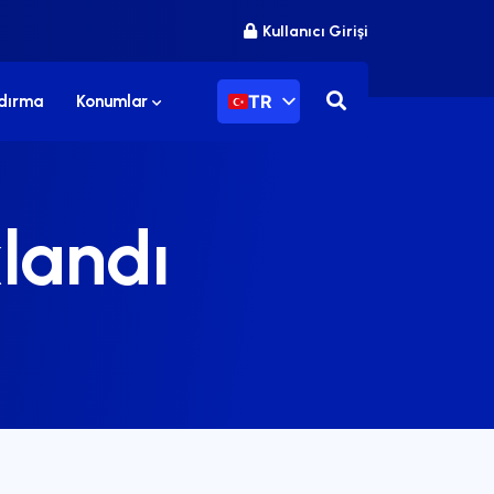
Kullanıcı Girişi
TR
ndırma
Konumlar
klandı