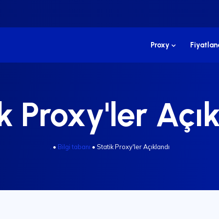
Proxy
Fiyatla
k Proxy'ler Açı
.
•
Bilgi tabanı
•
Statik Proxy'ler Açıklandı