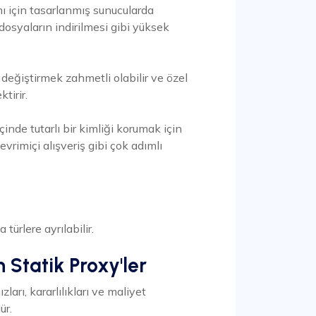
ımı için tasarlanmış sunucularda
dosyaların indirilmesi gibi yüksek
ı değiştirmek zahmetli olabilir ve özel
tirir.
inde tutarlı bir kimliği korumak için
evrimiçi alışveriş gibi çok adımlı
i
türlere ayrılabilir.
 Statik Proxy'ler
zları, kararlılıkları ve maliyet
dür.