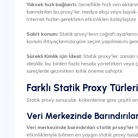
Yüksek hızlı bağlantı:
Genellikle hızlı veri aktar
barındırılan bu proxy'ler, medya akışı veya büyük 
İnternet hızları gerektiren etkinlikleri kolaylaştırır.
Sabit konum:
Statik proxy'lerin coğrafi ayarların
konum ihtiyaçlarınıza göre seçim yapılmasını gerek
Sürekli Kimlik için İdeal:
Statik proxy'ler, zaman iç
idealdir; bu, birden fazla hesabı yönetirken veya ç
süreçlerde gezinirken kritik öneme sahiptir.
Farklı Statik Proxy Türler
Statik proxy sunucular, kökenlerine göre çeşitli ana 
Veri Merkezinde Barındırılan
Veri merkezinde barındırılan statik proxy'ler
hı
etkinlikleriyle bilinen en yaygın statik proxy türü