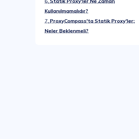
6.
Statik Proxy'ler Ne Zaman
Kullanılmamalıdır?
7.
ProxyCompass'ta Statik Proxy'ler:
Neler Beklenmeli?