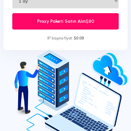
Proxy Paketi Satın Alın
$80
IP başına fiyat:
$0.08