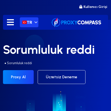
İçeriğe
Kullanıcı Girişi
atla
TR
Sorumluluk reddi
.
•
Sorumluluk reddi
Proxy Al
Ücretsiz Deneme