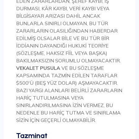
EDEN ZARARLARDAN, ŞEREF KAYBI, İŞ
DURMASI, KÂR KAYBI, VERİ KAYBI VEYA
BİLGİSAYAR ARIZASI DAHİL ANCAK
BUNLARLA SINIRLI OLMAYAN, BU TÜR
ZARARLARIN OLASILIĞINDAN HABERDAR
EDİLMİŞ OLSALAR BİLE VE BU TÜR BİR
İDDİANIN DAYANDIĞI HUKUKİ TEORİYE
(SÖZLEŞME, HAKSIZ FİİL VEYA BAŞKA)
BAKILMAKSIZIN SORUMLU OLMAYACAKTIR.
VEKALET PUSULA
VE BU SÖZLEŞME
KAPSAMINDA TAZMİN EDİLEN TARAFLAR
$500'Ü (BEŞ YÜZ DOLAR) AŞMAYACAKTIR.
BAZI YARGI ALANLARI BELİRLİ ZARARLARIN
HARİÇ TUTULMASINA VEYA
SINIRLANDIRILMASINA İZİN VERMEZ, BU
NEDENLE BU HARİÇ TUTMA VE SINIRLAMA
SİZİN İÇİN GEÇERLİ OLMAYABİLİR.
Tazminat