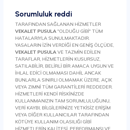
Sorumluluk reddi
TARAFINDAN SAĞLANAN HİZMETLER
VEKALET PUSULA
"OLDUĞU GİBİ" TÜM
HATALARIYLA SUNULMAKTADIR.
YASALARIN İZİN VERDİĞİ EN GENİŞ ÖLÇÜDE,
VEKALET PUSULA
VE TAZMİN EDİLEN
TARAFLAR, HİZMETLERİN KUSURSUZ,
SATILABİLİR, BELİRLİ BİR AMACA UYGUN VE
İHLAL EDİCİ OLMAMASI DAHİL ANCAK
BUNLARLA SINIRLI OLMAMAK ÜZERE, AÇIK
VEYA ZIMNİ TÜM GARANTİLERİ REDDEDER.
HİZMETLERİ KENDİ RİSKİNİZDE
KULLANMANIZIN TAM SORUMLULUĞUNU,
VERİ KAYBI, BİLGİLERİNİZE YETKİSİZ ERİŞİM
VEYA DİĞER KULLANICILAR TARAFINDAN
KÖTÜYE KULLANIM OLASILIĞI GİBİ
HİZMETLERİN KALİTESİ, PERFORMANSI VE