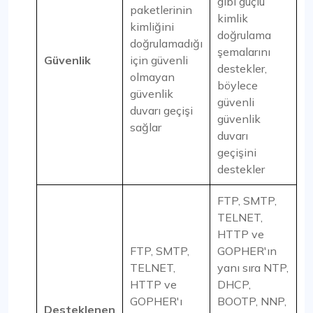
gibi güçlü
paketlerinin
kimlik
kimliğini
doğrulama
doğrulamadığı
şemalarını
Güvenlik
için güvenli
destekler,
olmayan
böylece
güvenlik
güvenli
duvarı geçişi
güvenlik
sağlar
duvarı
geçişini
destekler
FTP, SMTP,
TELNET,
HTTP ve
FTP, SMTP,
GOPHER'ın
TELNET,
yanı sıra NTP,
HTTP ve
DHCP,
GOPHER'ı
BOOTP, NNP,
Desteklenen