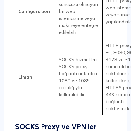
HTTP proxy'
sunucusu olmayan
web istemc
Configuration
bir web
veya sunuc
istemcisine veya
yapılandırıla
makineye entegre
edilebilir
HTTP proxy'
80, 8080, 8
SOCKS hizmetleri,
3128 ve 3
SOCKS proxy
numaralı ba
bağlantı noktaları
noktalarını
Liman
1080 ve 1085
kullanırken,
aracılığıyla
HTTPS prox
kullanılabilir
443 numara
bağlantı
noktasını ku
SOCKS Proxy ve VPN'ler