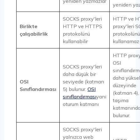
yeniden yazmazlar
yeniden yaz
SOCKS proxy'leri
HTTP ve 
Birlikte
HTTP ve HTTPS
proxy'leri 
çalışabilirlik
protokolünü
protokolünü
kullanabilir
kullanamaz
HTTP proxy'
OSI
SOCKS proxy'leri
sınıflandır
daha düşük bir
daha yüksek
OSI
seviyede (katman
düzeyinde
Sınıflandırması
5) bulunur.
OSI
(katman 4),
sınıflandırması
yani
taşıma
oturum katmanı
katmanınd
bulunur.
SOCKS proxy'leri
yalnızca web