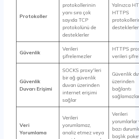
protokollerinin
Yalnızca H
yanı sıra çok
HTTPS
Protokoller
sayıda TCP
protokolleri
protokolünü de
desteklerler
desteklerler
Verileri
HTTPS prox
Güvenlik
şifrelemezler
verileri şifre
SOCKS proxy'leri
Güvenlik duv
bir ağ güvenlik
Güvenlik
üzerinden
duvarı üzerinden
Duvarı Erişimi
bağlantı
internet erişimi
sağlamazla
sağlar
Verileri
Verileri
yorumlarlar
Veri
yorumlamaz,
bazı duruml
Yorumlama
analiz etmez veya
başlık paket