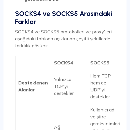
SOCKS4 ve SOCKS5 Arasındaki
Farklar
SOCKS4 ve SOCKS5 protokolleri ve proxy'leri
aşağıdaki tabloda açıklanan çeşitli şekillerde
farklılık gösterir:
SOCKS4
SOCKS5
Hem TCP
Yalnızca
Desteklenen
hem de
TCP'yi
Alanlar
UDP'yi
destekler
destekler
Kullanıcı adı
ve şifre
gereksinimleri
Ağ