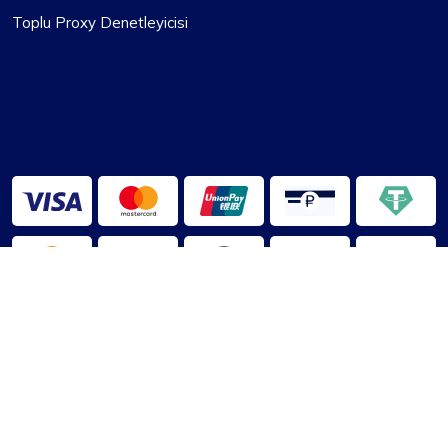
Toplu Proxy Denetleyicisi
2013-2026 ©
VekilPusula
Hakkımızda
|
Kullanım Şartları
|
Gizlilik Politikası
|