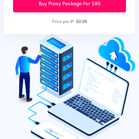
Buy Proxy Package For
$80
Price per IP:
$0.08