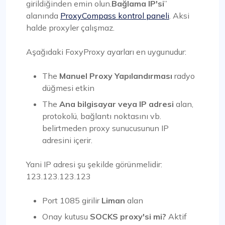
girildiğinden emin olun.
Bağlama IP'si
”
alanında
ProxyCompass kontrol paneli
. Aksi
halde proxyler çalışmaz.
Aşağıdaki FoxyProxy ayarları en uygunudur:
The
Manuel Proxy Yapılandırması
radyo
düğmesi etkin
The
Ana bilgisayar veya IP adresi
alan,
protokolü, bağlantı noktasını vb.
belirtmeden proxy sunucusunun IP
adresini içerir.
Yani IP adresi şu şekilde görünmelidir:
123.123.123.123
Port 1085 girilir
Liman
alan
Onay kutusu
SOCKS proxy'si mi?
Aktif