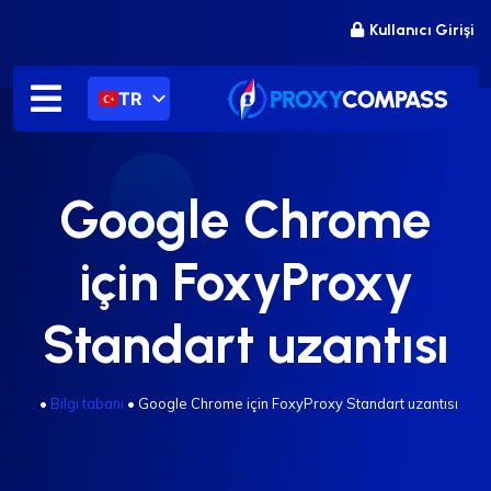
İçeriğe
Kullanıcı Girişi
atla
TR
Google Chrome
için FoxyProxy
Standart uzantısı
.
•
Bilgi tabanı
•
Google Chrome için FoxyProxy Standart uzantısı