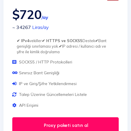
$720
/ay
~ 34267
Liras
/ay
✔ IPv4
vekiller
✔ HTTPS ve SOCKS5
Destek
✔
Bant
genişliği sınırlaması yok.
✔
IP adresi / kullanıcı adı ve
şifre ile kimlik doğrulama
SOCKS5 / HTTP Protokolleri
Sınırsız Bant Genişliği
IP ve Giriş/Şifre Yetkilendirmesi
Talep Üzerine Güncellemeleri Listele
API Erişimi
Proxy paketi satın al