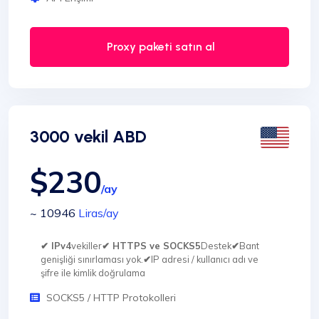
Proxy paketi satın al
3000 vekil ABD
$230
/ay
~ 10946
Liras
/ay
✔ IPv4
vekiller
✔ HTTPS ve SOCKS5
Destek
✔
Bant
genişliği sınırlaması yok.
✔
IP adresi / kullanıcı adı ve
şifre ile kimlik doğrulama
SOCKS5 / HTTP Protokolleri