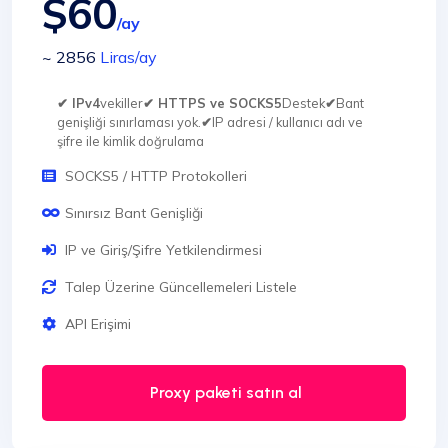
$60
/ay
~ 2856
Liras
/ay
✔ IPv4
vekiller
✔ HTTPS ve SOCKS5
Destek
✔
Bant
genişliği sınırlaması yok.
✔
IP adresi / kullanıcı adı ve
şifre ile kimlik doğrulama
SOCKS5 / HTTP Protokolleri
Sınırsız Bant Genişliği
IP ve Giriş/Şifre Yetkilendirmesi
Talep Üzerine Güncellemeleri Listele
API Erişimi
Proxy paketi satın al