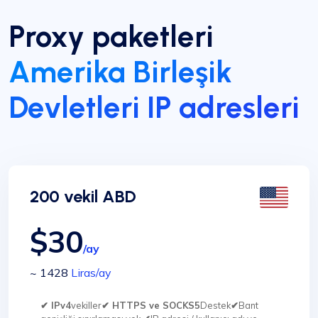
Proxy paketleri
Amerika Birleşik
Devletleri IP adresleri
200 vekil ABD
$30
/ay
~ 1428
Liras
/ay
✔ IPv4
vekiller
✔ HTTPS ve SOCKS5
Destek
✔
Bant