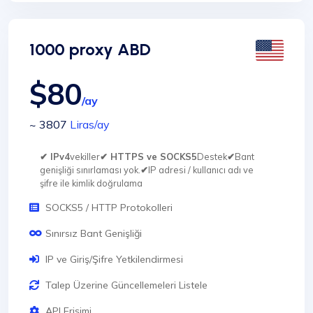
1000 proxy ABD
$80
/ay
~ 3807
Liras
/ay
✔ IPv4
vekiller
✔ HTTPS ve SOCKS5
Destek
✔
Bant
genişliği sınırlaması yok.
✔
IP adresi / kullanıcı adı ve
şifre ile kimlik doğrulama
SOCKS5 / HTTP Protokolleri
Sınırsız Bant Genişliği
IP ve Giriş/Şifre Yetkilendirmesi
Talep Üzerine Güncellemeleri Listele
API Erişimi