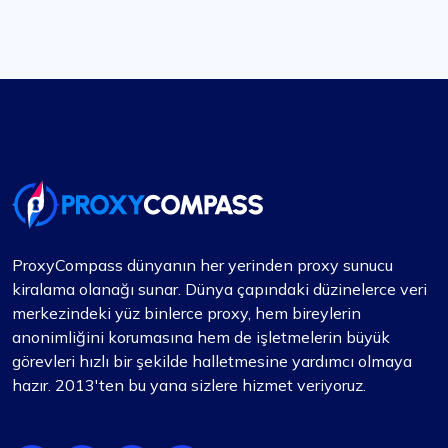
Harika bir deneyim!
Dürüst olmak gerekirse, bir süredir uygun
proxy'lerin peşindeydim. Bir arkadaşım
Proxycompass'ı denememi önerdi ve
söylemeliyim ki müşteri hizmetleri beni çok
şaşırttı. Doğru proxy paketini seçmeme yardım
etmek için gerçekten zaman harcadılar. Bu
proxy'ler birinci sınıftır; güvenilir ve statiktir, uzun
süreli kullanım için mükemmeldir. Bir ay boyunca
ProxyCompass dünyanın her yerinden proxy sunucu
kullandım ve uzattığım zaman tatlı bir indirim
kiralama olanağı sunar. Dünya çapındaki düzinelerce veri
yakaladım. Kesinlikle Proxycompass.com'u
merkezindeki yüz binlerce proxy, hem bireylerin
öneriyorum ve bundan sonra da onlara bağlı
anonimliğini korumasına hem de işletmelerin büyük
kalmayı planlıyorum. 👍🙂
görevleri hızlı bir şekilde halletmesine yardımcı olmaya
hazır. 2013'ten bu yana sizlere hizmet veriyoruz.