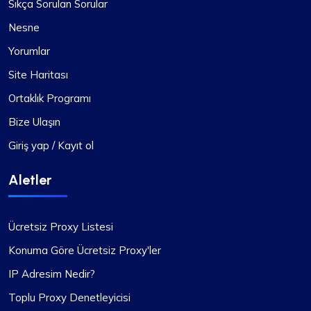
Sıkça Sorulan Sorular
Nesne
Yorumlar
Olumlu izlenim
Site Haritası
ProxyCompass'ın proxy planlarının çok yönlülüğü
Ortaklık Programı
eşsizdir. Proje gereksinimlerime göre statik ve
dönen proxy'ler arasında kolayca geçiş
Bize Ulaşın
yapabiliyorum, bu da onu web kazıma görevlerim
Giriş yap / Kayıt ol
için paha biçilmez bir araç haline getiriyor.
Aletler
Ücretsiz Proxy Listesi
Nuh Brown
Konuma Göre Ücretsiz Proxy'ler
IP Adresim Nedir?
Toplu Proxy Denetleyicisi
Proxy Hizmetlerinde Olağanüstü Değer