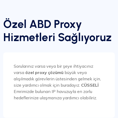
Rekabetçi Fiyatlandırmayla Üstün Hizmet
Benim görüşüme göre Proxycompass.com, iyi
Özel ABD Proxy
fiyatlarla mükemmel hizmet sunan en iyi proxy
sağlayıcısı olarak öne çıkıyor. Vekilleri son derece
Hizmetleri Sağlıyoruz
güvenilir ve güvenilir olup, adil fiyatlandırmayla
tamamlanmaktadır. Kolayca ayarlanabilen esnek
fiyatlandırma planları sağlayan kullanıcı arayüzü
temiz, basit ve etkilidir. Planlar değiştiğinde fiyat
farklılıklarını otomatik olarak ödeyebilme veya
geri ödeme alabilme kolaylığı dikkat çeken bir
Sorularınız varsa veya bir şeye ihtiyacınız
özelliktir.
varsa
özel proxy çözümü
büyük veya
alışılmadık görevlerin üstesinden gelmek için,
size yardımcı olmak için buradayız.
CÜSSELİ
Emrimizde bulunan IP havuzuyla en zorlu
hedeflerinize ulaşmanıza yardımcı olabiliriz.
Jackson Anderson