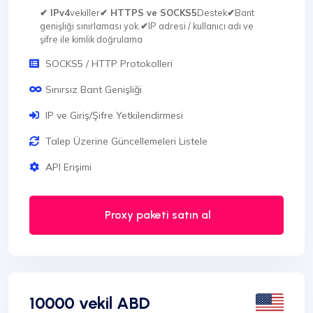
✔ IPv4
vekiller
✔ HTTPS ve SOCKS5
Destek
✔
Bant
genişliği sınırlaması yok.
✔
IP adresi / kullanıcı adı ve
şifre ile kimlik doğrulama
SOCKS5 / HTTP Protokolleri
Sınırsız Bant Genişliği
IP ve Giriş/Şifre Yetkilendirmesi
Talep Üzerine Güncellemeleri Listele
API Erişimi
Proxy paketi satın al
10000 vekil ABD