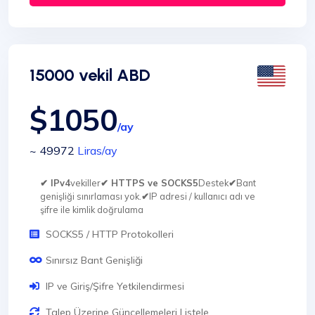
15000 vekil ABD
$1050
/ay
~ 49972
Liras
/ay
✔ IPv4
vekiller
✔ HTTPS ve SOCKS5
Destek
✔
Bant
genişliği sınırlaması yok.
✔
IP adresi / kullanıcı adı ve
şifre ile kimlik doğrulama
SOCKS5 / HTTP Protokolleri
Sınırsız Bant Genişliği
IP ve Giriş/Şifre Yetkilendirmesi
Talep Üzerine Güncellemeleri Listele