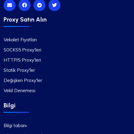
Mia Allen
Proxy Satın Alın
Vekalet Fiyatları
Harika bir deneyim
SOCKS5 Proxy'leri
Tüm proxy ihtiyaçlarım için iki yıldan fazla bir
HTTP/S Proxy'leri
süredir ProxyCompass'a güveniyorum (çünkü
fineproxy.de olarak anılıyorlardı). Sürekli
Statik Proxy'ler
iyileştirmeleri ve güncellemeleri, en yüksek
Değişken Proxy'ler
kalitede hizmet sunma konusundaki
kararlılıklarını göstermektedir.
Vekil Denemesi
Bilgi
Bilgi tabanı
Oliver Lee