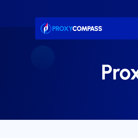
İçeriğe
atla
Pro