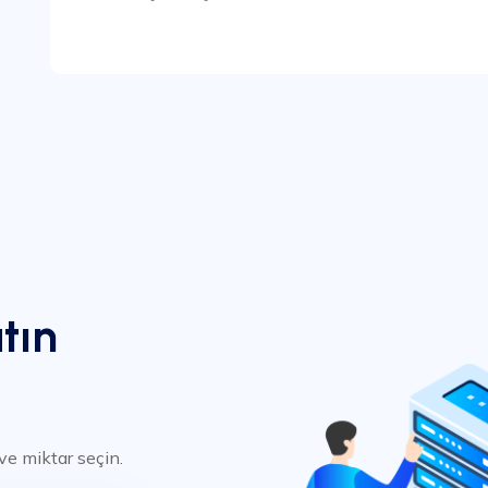
tın
ve miktar seçin.