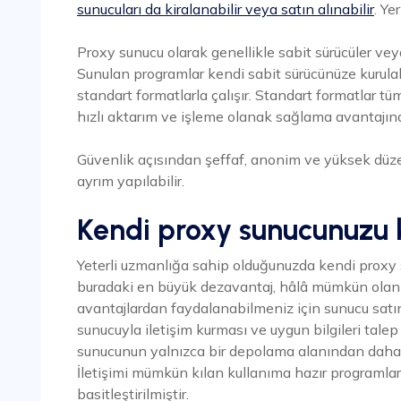
sunucuları da kiralanabilir veya satın alınabilir
. Ye
Proxy sunucu olarak genellikle sabit sürücüler veya
Sunulan programlar kendi sabit sürücünüze kurulabi
standart formatlarla çalışır. Standart formatlar 
hızlı aktarım ve işleme olanak sağlama avantajına
Güvenlik açısından şeffaf, anonim ve yüksek düzey
ayrım yapılabilir.
Kendi proxy sunucunuzu 
Yeterli uzmanlığa sahip olduğunuzda kendi proxy 
buradaki en büyük dezavantaj, hâlâ mümkün olan 
avantajlardan faydalanabilmeniz için sunucu satın
sunucuyla iletişim kurması ve uygun bilgileri talep
sunucunun yalnızca bir depolama alanından daha
İletişimi mümkün kılan kullanıma hazır programla
basitleştirilmiştir.