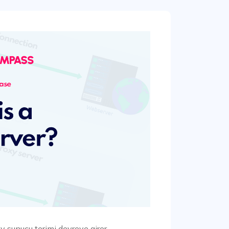
 sunucu terimi devreye girer.