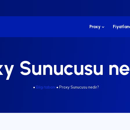
Proxy
Fiyatla
xy Sunucusu ne
.
•
Bilgi tabanı
•
Proxy Sunucusu nedir?