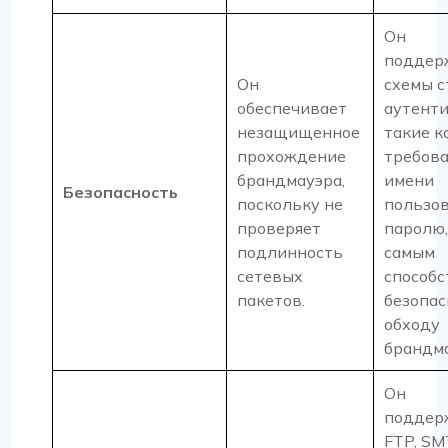
Он
поддер
Он
схемы с
обеспечивает
аутент
незащищенное
такие к
прохождение
требова
брандмауэра,
имени
Безопасность
поскольку не
пользов
проверяет
паролю,
подлинность
самым
сетевых
способс
пакетов.
безопа
обходу
брандма
Он
поддер
FTP, SM