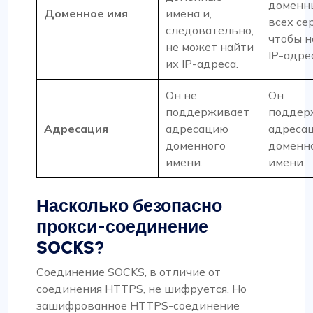
доменн
Доменное имя
имена и,
всех се
следовательно,
чтобы н
не может найти
IP-адре
их IP-адреса.
Он не
Он
поддерживает
поддер
Адресация
адресацию
адреса
доменного
доменн
имени.
имени.
Насколько безопасно
прокси-соединение
SOCKS?
Соединение SOCKS, в отличие от
соединения HTTPS, не шифруется. Но
зашифрованное HTTPS-соединение