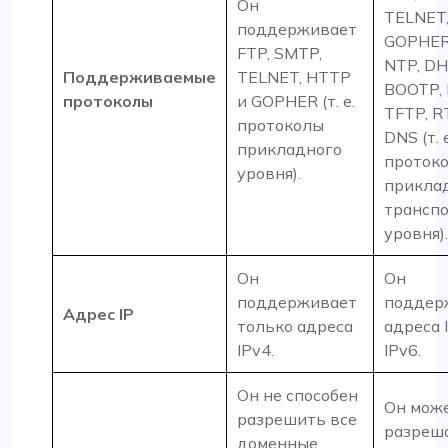
Он
TELNET,
поддерживает
GOPHER,
FTP, SMTP,
NTP, DH
Поддерживаемые
TELNET, HTTP
BOOTP, 
протоколы
и GOPHER (т. е.
TFTP, R
протоколы
DNS (т. е
прикладного
проток
уровня).
прикла
трансп
уровня).
Он
Он
поддерживает
поддер
Адрес IP
только адреса
адреса 
IPv4.
IPv6.
Он не способен
Он мож
разрешить все
разреш
доменные