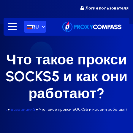
перейти
Логин пользователя
к
содержанию
RU
Что такое прокси
SOCKS5 и как они
работают?
.
•
База знаний
•
Что такое прокси SOCKS5 и как они работают?