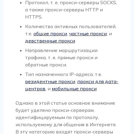
Протокол, т. е. прокси-серверы SOCKS,
а также прокси-серверы HTTP и
HTTPS.
Количество активных пользователей,
т.е.
общие прокси
,
частные прокси
, и
девственные прокси
Направление маршрутизации
трафика, т. е. прямые прокси и
обратные прокси.
Тип назначенного IP-адреса, т.е.
резидентные прокси
,
прокси для дата-
центров
, и
мобильные прокси
Однако в этой статье основное внимание
будет уделено прокси-серверам,
идентифицируемым по протоколу,
используемому для общения в Интернете.
В эту категорию входят прокси-серверы