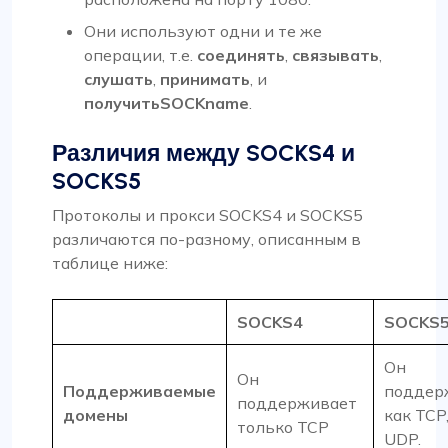
Они используют одни и те же
операции, т.е.
соединять
,
связывать
,
слушать
,
принимать
, и
получитьSOCKname
.
Различия между SOCKS4 и
SOCKS5
Протоколы и прокси SOCKS4 и SOCKS5
различаются по-разному, описанным в
таблице ниже:
SOCKS4
SOCKS
Он
Он
Поддерживаемые
поддер
поддерживает
домены
как TCP,
только TCP
UDP.