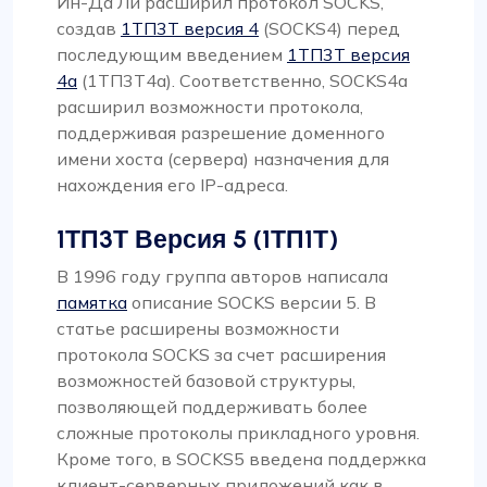
Ин-Да Ли расширил протокол SOCKS,
создав
1ТП3Т версия 4
(SOCKS4) перед
последующим введением
1ТП3Т версия
4а
(1ТП3Т4а). Соответственно, SOCKS4a
расширил возможности протокола,
поддерживая разрешение доменного
имени хоста (сервера) назначения для
нахождения его IP-адреса.
1ТП3Т Версия 5 (1ТП1Т)
В 1996 году группа авторов написала
памятка
описание SOCKS версии 5. В
статье расширены возможности
протокола SOCKS за счет расширения
возможностей базовой структуры,
позволяющей поддерживать более
сложные протоколы прикладного уровня.
Кроме того, в SOCKS5 введена поддержка
клиент-серверных приложений как в