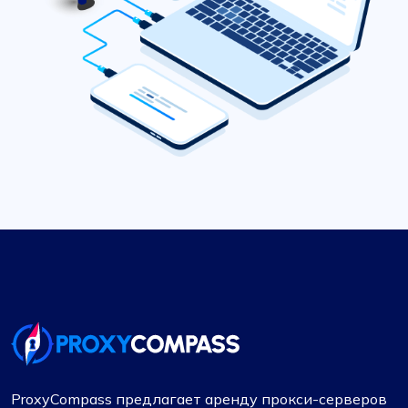
ProxyCompass предлагает аренду прокси-серверов