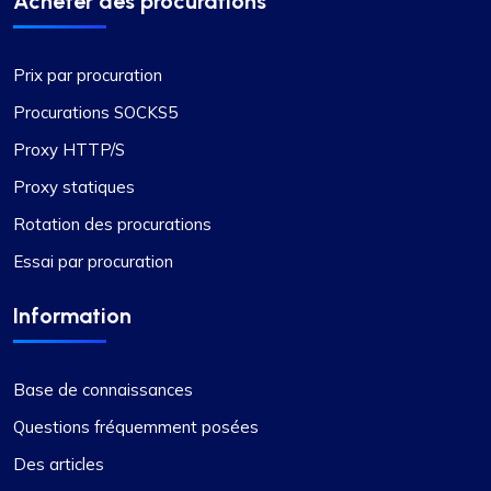
Acheter des procurations
Service exceptionnel avec des prix
compétitifs
Prix par procuration
À mon avis, Proxycompass.com se distingue
comme le meilleur fournisseur de proxy, offrant un
Procurations SOCKS5
excellent service à de bons prix. Leurs proxys
Proxy HTTP/S
sont hautement fiables et dignes de confiance,
complétés par des prix équitables. L'interface
Proxy statiques
utilisateur est claire, simple et efficace, offrant
Rotation des procurations
des plans tarifaires flexibles qui peuvent être
Essai par procuration
facilement ajustés. La commodité de payer ou de
recevoir automatiquement des remboursements
Information
pour toute différence de prix lorsque les forfaits
changent est une caractéristique notable.
Base de connaissances
Questions fréquemment posées
Des articles