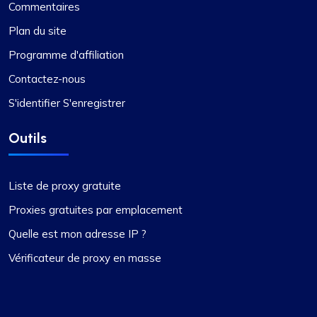
Matthieu Toland
Commentaires
Plan du site
Programme d'affiliation
J'utilise proxycompass depuis…
Contactez-nous
J'utilise proxycompass depuis environ 7 à 8 mois.
S'identifier S'enregistrer
Dans l’ensemble, mon expérience avec eux a été
largement positive. Même s’il y a eu quelques cas
Outils
où certains mandataires n’ont pas fonctionné, ce
qui était frustrant, les problèmes ont été résolus
et indemnisés de manière adéquate, et de tels
Liste de proxy gratuite
incidents sont rares.
Proxies gratuites par emplacement
Pendant ces périodes, j'ai contacté leur équipe
d'assistance et j'ai été impressionné par leur
Quelle est mon adresse IP ?
professionnalisme. Je voudrais remercier tout
Vérificateur de proxy en masse
particulièrement Alex pour ses réponses rapides
et sa capacité à trouver rapidement des solutions
à tous les problèmes.
Dans l’ensemble, mon expérience avec