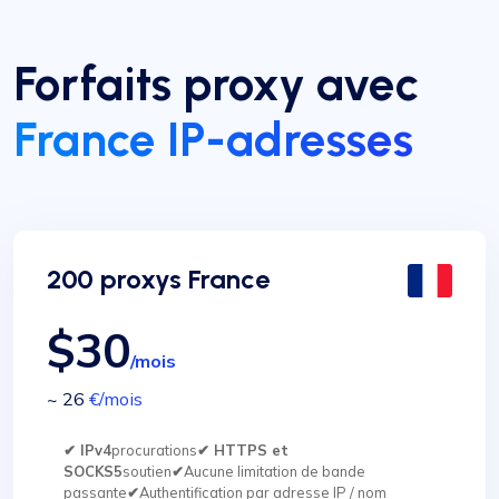
Forfaits proxy avec
France IP-adresses
200 proxys France
$30
/mois
~ 26
€
/mois
✔ IPv4
procurations
✔ HTTPS et
SOCKS5
soutien
✔
Aucune limitation de bande
passante
✔
Authentification par adresse IP / nom