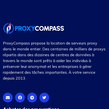
disponibles, adaptées à un large éventail
d'exigences, se démarque particulièrement. De
plus, leurs prix sont très compétitifs, offrant un
excellent rapport qualité-prix pour la haute
qualité fournie. Le support client mérite
également une mention spéciale – toujours réactif
et extrêmement utile. Pour tous ceux qui ont
besoin de services proxy de qualité supérieure,
ProxyCompass propose la location de serveurs proxy
ProxyCompass est sans aucun doute le premier
dans le monde entier. Des centaines de milliers de proxys
choix.
répartis dans des dizaines de centres de données à
travers le monde sont prêts à aider les individus à
préserver leur anonymat et les entreprises à gérer
rapidement des tâches importantes. À votre service
depuis 2013.
Lily Parker