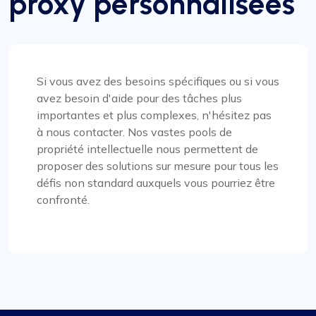
proxy personnalisées
d'autres fonctionnalités, est particulièrement
remarquable.
Si vous avez des besoins spécifiques ou si vous
avez besoin d'aide pour des tâches plus
importantes et plus complexes, n'hésitez pas
James Johnson
à nous contacter. Nos vastes pools de
propriété intellectuelle nous permettent de
proposer des solutions sur mesure pour tous les
défis non standard auxquels vous pourriez être
L'un des meilleurs services proxy
confronté.
Mon expérience avec les services de
ProxyCompass a été remarquable, dépassant
toutes mes attentes. La vitesse à laquelle
fonctionnent leurs proxys est remarquable,
permettant une navigation en ligne fluide et
efficace. Le vaste choix d'options de procuration