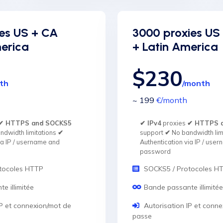
ies US + CA
3000 proxies US
merica
+ Latin America
$230
th
/month
~ 199
€
/month
✔ HTTPS and SOCKS5
✔ IPv4
proxies
✔ HTTPS 
ndwidth limitations
✔
support
✔
No bandwidth lim
ia IP / username and
Authentication via IP / use
password
tocoles HTTP
SOCKS5 / Protocoles H
e illimitée
Bande passante illimitée
IP et connexion/mot de
Autorisation IP et conn
passe