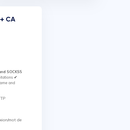
 + CA
and SOCKS5
itations
✔
rname and
TTP
exion/mot de