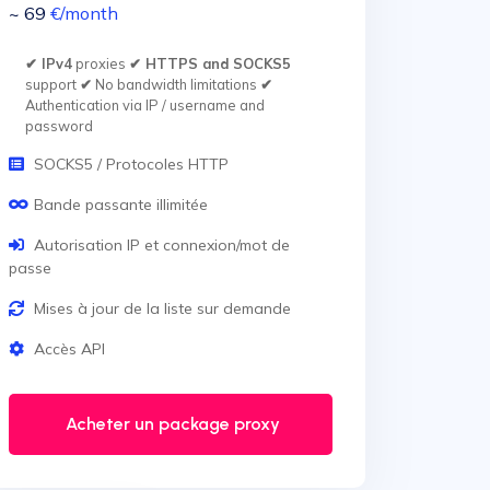
~ 69
€
/month
✔ IPv4
proxies
✔ HTTPS and SOCKS5
support
✔
No bandwidth limitations
✔
Authentication via IP / username and
password
SOCKS5 / Protocoles HTTP
Bande passante illimitée
Autorisation IP et connexion/mot de
passe
Mises à jour de la liste sur demande
Accès API
Acheter un package proxy