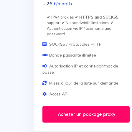
~ 26
€
/month
✔ IPv4
proxies
✔ HTTPS and SOCKS5
support
✔
No bandwidth limitations
✔
Authentication via IP / username and
password
SOCKS5 / Protocoles HTTP
Bande passante illimitée
Autorisation IP et connexion/mot de
passe
Mises à jour de la liste sur demande
Accès API
Acheter un package proxy