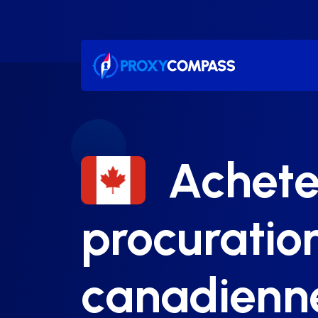
Passer
au
contenu
Achete
procuratio
canadienn