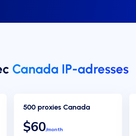
vec
Canada IP-adresses
500 proxies Canada
$60
/month