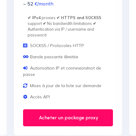
~ 52
€
/month
✔ IPv4
proxies
✔ HTTPS and SOCKS5
support
✔
No bandwidth limitations
✔
Authentication via IP / username and
password
SOCKS5 / Protocoles HTTP
Bande passante illimitée
Autorisation IP et connexion/mot de
passe
Mises à jour de la liste sur demande
Accès API
Acheter un package proxy