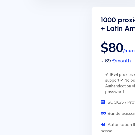
1000 prox
+ Latin A
$80
/mon
~ 69
€
/month
✔ IPv4
proxies
support
✔
No ba
Authentication v
password
SOCKS5 / Pro
Bande passant
Autorisation 
passe