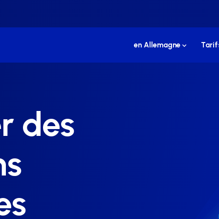
en Allemagne
Tarif
r des
ns
es