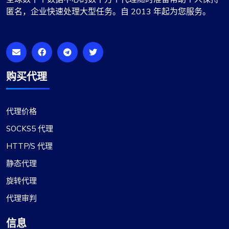
匿名，企业快速处理大型任务。自 2013 年起为您服务。
公司能保持目前的水准。我有两个使用
proxycompass 的代理包：一个用于静态代理，另
一个用于轮换代理。到目前为止，我对它们的表现
非常满意。
购买代理
代理价格
玛蒂尔达·克拉克
SOCKS5 代理
HTTP/S 代理
静态代理
可靠的代理服务
旋转代理
事实证明，此代理服务非常可靠。代理的设置过程
代理审判
非常迅速，全天候客户支持是一大优势。提供的 IP
非常可靠，没有与速度或限制相关的问题。此外，
信息
可用的国家和子网范围非常令人印象深刻。对于任