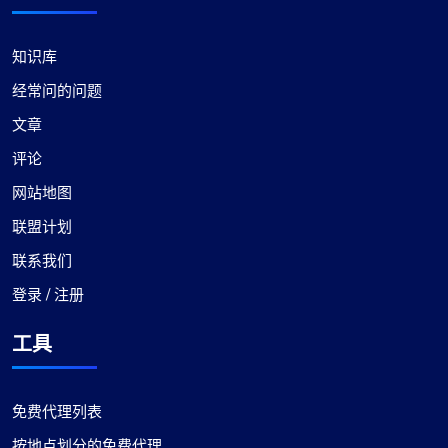
何需要代理服务的人来说，这绝对是一个值得选择
的选择。
知识库
经常问的问题
文章
评论
伊莎贝拉·麦克莱伦
网站地图
联盟计划
联系我们
不错
登录 / 注册
最初我对改用 ProxyCompass 持怀疑态度，但流畅
的服务和广泛的选择让我感到惊喜。他们的代理可
工具
靠且高效，可以满足我的开发需求。祝您的业务成
功和发展！
免费代理列表
按地点划分的免费代理