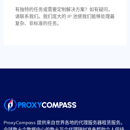
有独特的任务或需要定制解决方案？如有疑问，
老实说，我已经寻找合适的代理很长时间了。我的
请联系我们。我们庞大的 IP 池使我们能够处理最
一个朋友建议我尝试 Proxycompass，我不得不
复杂、非标准的任务。
说，他们的客户服务让我大吃一惊。他们真的花时
间帮我挑选合适的代理包。这些代理是一流的——
可靠且静态，非常适合长期使用。我用了一个月，
续费时获得了优惠折扣。绝对推荐
Proxycompass.com，我打算继续使用它们。👍🙂
诺亚·布朗
代理服务的卓越价值
ProxyCompass 提供来自世界各地的代理服务器租赁服务。
全球数十个数据中心的数十万个代理随时准备帮助个人保持
毫无疑问，这是性价比最高的代理服务。我希望该