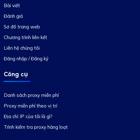
Bài viết
Đánh giá
Sơ đồ trang web
Chương trình liên kết
Ethan Reed
Liên hệ chúng tôi
Đăng nhập / Đăng ký
Trải nghiệm nhà cung cấp proxy hàng đầu
Công cụ
Chắc chắn là dịch vụ proxy tốt nhất mà tôi từng
gặp. Dịch vụ đặc biệt của họ, cùng với giá cả
Danh sách proxy miễn phí
cạnh tranh, khiến họ trở nên khác biệt. Các
proxy ổn định và nhóm hỗ trợ luôn sẵn sàng hỗ
Proxy miễn phí theo vị trí
trợ ngay lập tức. Tính linh hoạt trong việc lựa
Địa chỉ IP của tôi là gì?
chọn hoặc loại trừ các mạng con hoặc quốc gia
Trình kiểm tra proxy hàng loạt
cụ thể, cùng với các tính năng khác, đặc biệt
đáng chú ý.