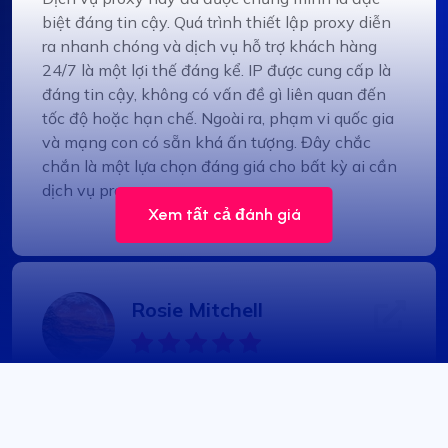
biệt đáng tin cậy. Quá trình thiết lập proxy diễn
ra nhanh chóng và dịch vụ hỗ trợ khách hàng
24/7 là một lợi thế đáng kể. IP được cung cấp là
đáng tin cậy, không có vấn đề gì liên quan đến
tốc độ hoặc hạn chế. Ngoài ra, phạm vi quốc gia
và mạng con có sẵn khá ấn tượng. Đây chắc
chắn là một lựa chọn đáng giá cho bất kỳ ai cần
dịch vụ proxy.
Xem tất cả đánh giá
Rosie Mitchell
Proxy luân chuyển tốt giá rẻ
Proxy Compass cung cấp nhiều loại proxy hoàn