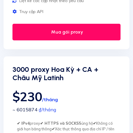
Liệt kê các cập nhật theo yêu cầu
Truy cập API
Mua gói proxy
3000 proxy Hoa Kỳ + CA +
Châu Mỹ Latinh
$230
/tháng
~ 6015874
₫
/tháng
✔ IPv4
proxy
✔ HTTPS và SOCKS5
ủng hộ
✔
Không có
giới hạn băng thông
✔
Xác thực thông qua địa chỉ IP / tên