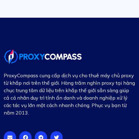
yêu cầu khác nhau, đặc biệt nổi bật. Hơn nữa, giá
cả của họ có tính cạnh tranh cao, mang lại giá trị
tuyệt vời cho chất lượng cao được cung cấp. Dịch
vụ hỗ trợ khách hàng cũng đáng được đề cập
đặc biệt – luôn phản hồi nhanh chóng và vô
cùng hữu ích. Đối với bất kỳ ai cần dịch vụ proxy
vượt trội, ProxyCompass chắc chắn là lựa chọn
hàng đầu.
ProxyCompass cung cấp dịch vụ cho thuê máy chủ proxy
từ khắp nơi trên thế giới. Hàng trăm nghìn proxy tại hàng
chục trung tâm dữ liệu trên khắp thế giới sẵn sàng giúp
Bintang S.
cả cá nhân duy trì tính ẩn danh và doanh nghiệp xử lý
các tác vụ lớn một cách nhanh chóng. Phục vụ bạn từ
năm 2013.
Proxy hoạt động như mong muốn. Tất cả
đều tốt