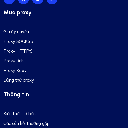
Đến từ Fineproxy.de, tôi đã quen với một mức độ
dịch vụ nhất định. ProxyCompass không chỉ phù
Mua proxy
hợp mà còn vượt quá mong đợi của tôi với các
tính năng nâng cao và hệ thống hỗ trợ mạnh mẽ.
Giá ủy quyền
Proxy SOCKS5
Proxy HTTP/S
Proxy tĩnh
Mia Allen
Proxy Xoay
Dùng thử proxy
Trải nghiệm tuyệt vời
Thông tin
Tôi đã dựa vào ProxyCompass (vì chúng được gọi
là Fineproxy.de) trong hơn hai năm cho tất cả
các nhu cầu proxy của tôi. Những cải tiến và cập
Kiến thức cơ bản
nhật liên tục của họ thể hiện cam kết của họ
Các câu hỏi thường gặp
trong việc cung cấp dịch vụ chất lượng hàng đầu.