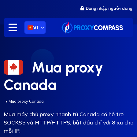
Chuyển
Đăng nhập người dùng
đến
nội
dung
VI
Mua proxy
Canada
.
•
Mua proxy Canada
Mua máy chủ proxy nhanh từ Canada có hỗ trợ
SOCKS5 và HTTP/HTTPS, bắt đầu chỉ với 8 xu cho
mỗi IP.