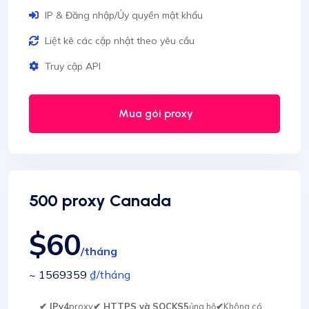
IP & Đăng nhập/Ủy quyền mật khẩu
Liệt kê các cập nhật theo yêu cầu
Truy cập API
Mua gói proxy
500 proxy Canada
$60
/tháng
~ 1569359
₫
/tháng
✔ IPv4
proxy
✔ HTTPS và SOCKS5
ủng hộ
✔
Không có