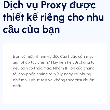
Dịch vụ Proxy được
hảo cho các công cụ SEO. Đặc biệt là những cái
quay. Dịch vụ khách hàng của họ là hàng đầu,
thiết kế riêng cho nhu
luôn sẵn sàng hỗ trợ mọi thắc mắc. Cảm ơn!
cầu của bạn
James Johnson
Bạn có một nhiệm vụ độc đáo hoặc cần một
giải pháp tùy chỉnh? Hãy liên hệ với chúng tôi
nếu bạn có thắc mắc. Nhóm IP lớn của chúng
Một trong những dịch vụ proxy tốt nhất
tôi cho phép chúng tôi xử lý ngay cả những
nhiệm vụ phức tạp và không theo tiêu chuẩn
Trải nghiệm của tôi với các dịch vụ của
nhất.
ProxyCompass rất đáng chú ý, vượt qua mọi
mong đợi của tôi. Tốc độ hoạt động của proxy
của họ rất đáng chú ý, cho phép điều hướng trực
tuyến mượt mà và hiệu quả. Sự lựa chọn phong
phú các tùy chọn proxy có sẵn, phù hợp với nhiều