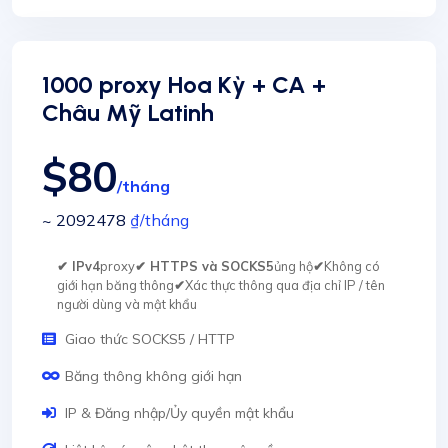
1000 proxy Hoa Kỳ + CA +
Châu Mỹ Latinh
$80
/tháng
~ 2092478
₫
/tháng
✔ IPv4
proxy
✔ HTTPS và SOCKS5
ủng hộ
✔
Không có
giới hạn băng thông
✔
Xác thực thông qua địa chỉ IP / tên
người dùng và mật khẩu
Giao thức SOCKS5 / HTTP
Băng thông không giới hạn
IP & Đăng nhập/Ủy quyền mật khẩu