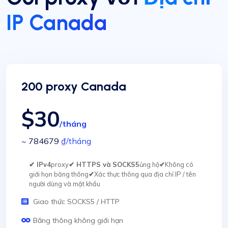
IP Canada
200 proxy Canada
$30
/tháng
~ 784679
₫
/tháng
✔ IPv4
proxy
✔ HTTPS và SOCKS5
ủng hộ
✔
Không có
giới hạn băng thông
✔
Xác thực thông qua địa chỉ IP / tên
người dùng và mật khẩu
Giao thức SOCKS5 / HTTP
Băng thông không giới hạn