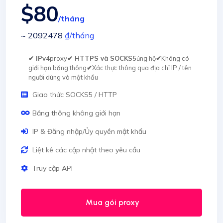
$80
/tháng
~ 2092478
₫
/tháng
✔ IPv4
proxy
✔ HTTPS và SOCKS5
ủng hộ
✔
Không có
giới hạn băng thông
✔
Xác thực thông qua địa chỉ IP / tên
người dùng và mật khẩu
Giao thức SOCKS5 / HTTP
Băng thông không giới hạn
IP & Đăng nhập/Ủy quyền mật khẩu
Liệt kê các cập nhật theo yêu cầu
Truy cập API
Mua gói proxy