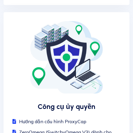
Công cụ ủy quyền
Hướng dẫn cấu hình ProxyCap
ZeroOmega (SwitchyOmega V3) dành cho