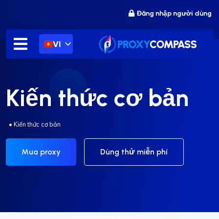
Chuyển
Đăng nhập người dùng
đến
nội
dung
VI
Kiến thức cơ bản
.
•
Kiến thức cơ bản
Mua proxy
Dùng thử miễn phí