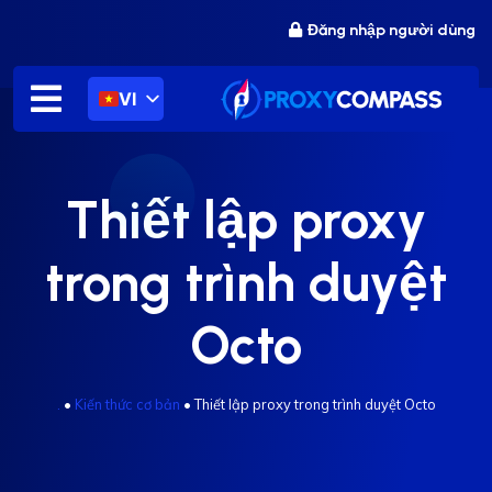
Chuyển
Đăng nhập người dùng
đến
nội
dung
VI
Thiết lập proxy
trong trình duyệt
Octo
.
•
Kiến thức cơ bản
•
Thiết lập proxy trong trình duyệt Octo