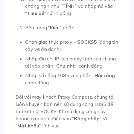
chẳng hạn như “
TĨNH
,” và nhập nó vào
“
Tiêu đề
" cánh đồng.
Bên trong "
Kiểu
" phần:
Chọn giao thức proxy –
SOCKS5
(đáng tin
cậy và ẩn danh).
Nhập địa chỉ IP của proxy tĩnh của chúng
tôi vào phần “
Chủ nhà
" cánh đồng.
Nhập số cổng 1085 vào phần “
Hải cảng
"
cánh đồng.
Đối với máy khách Proxy Compass, chúng tôi
luôn khuyên bạn nên sử dụng cổng 1085 để
tạo kết nối SOCKS. Khi sử dụng cổng này,
không cần phải điền vào “
Đăng nhập
" Và
"
Mật khẩu
" lĩnh vực.