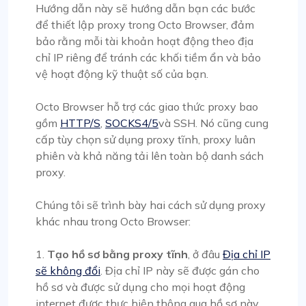
Hướng dẫn này sẽ hướng dẫn bạn các bước
để thiết lập proxy trong Octo Browser, đảm
bảo rằng mỗi tài khoản hoạt động theo địa
chỉ IP riêng để tránh các khối tiềm ẩn và bảo
vệ hoạt động kỹ thuật số của bạn.
Octo Browser hỗ trợ các giao thức proxy bao
gồm
HTTP/S
,
SOCKS4/5
và SSH. Nó cũng cung
cấp tùy chọn sử dụng proxy tĩnh, proxy luân
phiên và khả năng tải lên toàn bộ danh sách
proxy.
Chúng tôi sẽ trình bày hai cách sử dụng proxy
khác nhau trong Octo Browser:
1.
Tạo hồ sơ bằng proxy tĩnh
, ở đâu
Địa chỉ IP
sẽ không đổi
. Địa chỉ IP này sẽ được gán cho
hồ sơ và được sử dụng cho mọi hoạt động
internet được thực hiện thông qua hồ sơ này.