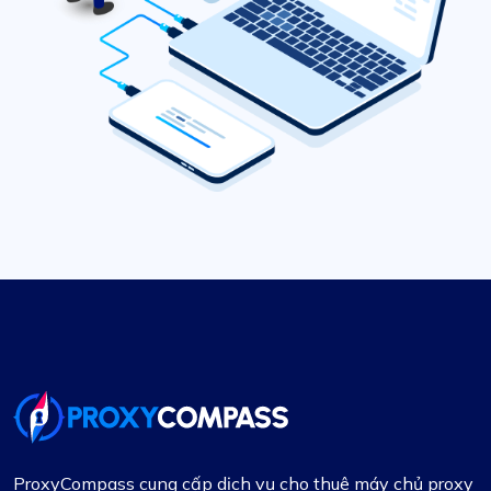
ProxyCompass cung cấp dịch vụ cho thuê máy chủ proxy