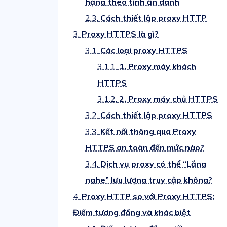
hạng theo tính ẩn danh
2.3.
Cách thiết lập proxy HTTP
3.
Proxy HTTPS là gì?
3.1.
Các loại proxy HTTPS
3.1.1.
1. Proxy máy khách
HTTPS
3.1.2.
2. Proxy máy chủ HTTPS
3.2.
Cách thiết lập proxy HTTPS
3.3.
Kết nối thông qua Proxy
HTTPS an toàn đến mức nào?
3.4.
Dịch vụ proxy có thể “Lắng
nghe” lưu lượng truy cập không?
4.
Proxy HTTP so với Proxy HTTPS:
Điểm tương đồng và khác biệt