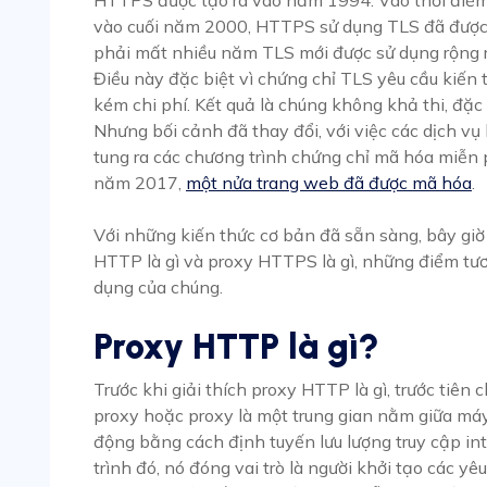
vào cuối năm 2000, HTTPS sử dụng TLS đã được 
phải mất nhiều năm TLS mới được sử dụng rộng r
Điều này đặc biệt vì chứng chỉ TLS yêu cầu kiến 
kém chi phí. Kết quả là chúng không khả thi, đặc 
Nhưng bối cảnh đã thay đổi, với việc các dịch vụ
tung ra các chương trình chứng chỉ mã hóa miễn
năm 2017,
một nửa trang web đã được mã hóa
.
Với những kiến thức cơ bản đã sẵn sàng, bây giờ
HTTP là gì và proxy HTTPS là gì, những điểm tư
dụng của chúng.
Proxy HTTP là gì?
Trước khi giải thích proxy HTTP là gì, trước tiên
proxy hoặc proxy là một trung gian nằm giữa m
động bằng cách định tuyến lưu lượng truy cập in
trình đó, nó đóng vai trò là người khởi tạo các yê