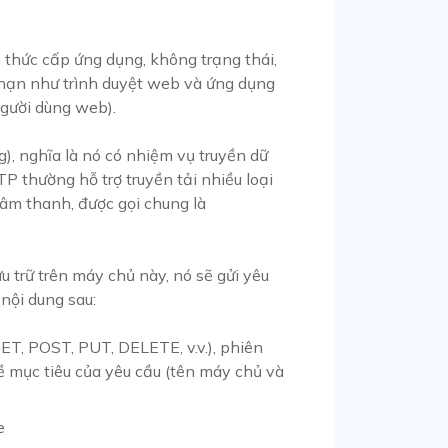
 thức cấp ứng dụng, không trạng thái,
 hạn như trình duyệt web và ứng dụng
gười dùng web).
g), nghĩa là nó có nhiệm vụ truyền dữ
P thường hỗ trợ truyền tải nhiều loại
 âm thanh, được gọi chung là
u trữ trên máy chủ này, nó sẽ gửi yêu
nội dung sau:
T, POST, PUT, DELETE, v.v.), phiên
ề mục tiêu của yêu cầu (tên máy chủ và
e