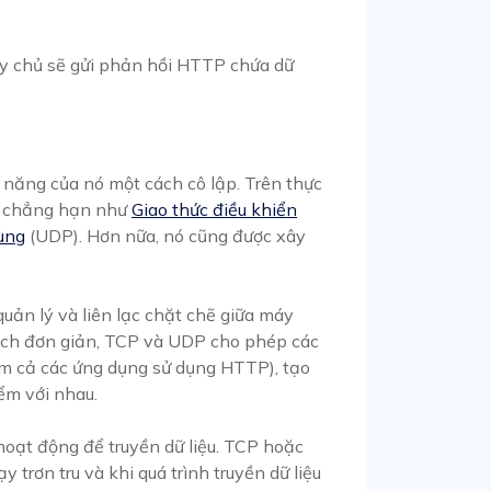
áy chủ sẽ gửi phản hồi HTTP chứa dữ
 năng của nó một cách cô lập. Trên thực
, chẳng hạn như
Giao thức điều khiển
dùng
(UDP). Hơn nữa, nó cũng được xây
quản lý và liên lạc chặt chẽ giữa máy
cách đơn giản, TCP và UDP cho phép các
m cả các ứng dụng sử dụng HTTP), tạo
ểm với nhau.
 hoạt động để truyền dữ liệu. TCP hoặc
trơn tru và khi quá trình truyền dữ liệu