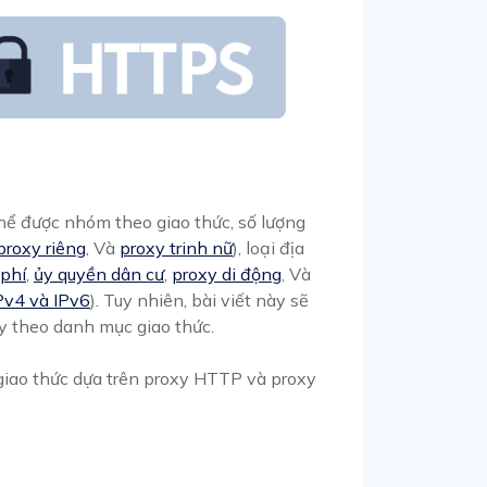
thể được nhóm theo giao thức, số lượng
proxy riêng
, Và
proxy trinh nữ
), loại địa
phí
,
ủy quyền dân cư
,
proxy di động
, Và
Pv4 và IPv6
). Tuy nhiên, bài viết này sẽ
y theo danh mục giao thức.
 giao thức dựa trên proxy HTTP và proxy