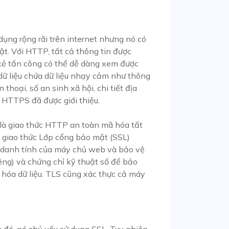
ụng rộng rãi trên internet nhưng nó có
ật. Với HTTP, tất cả thông tin được
 kẻ tấn công có thể dễ dàng xem được
 dữ liệu chứa dữ liệu nhạy cảm như thông
 thoại, số an sinh xã hội, chi tiết địa
, HTTPS đã được giới thiệu.
là giao thức HTTP an toàn mã hóa tất
 giao thức Lớp cổng bảo mật (SSL)
 danh tính của máy chủ web và bảo vệ
êng) và chứng chỉ kỹ thuật số để bảo
 hóa dữ liệu. TLS cũng xác thực cả máy
đó, nó chủ yếu sử dụng SSL. Tuy nhiên,