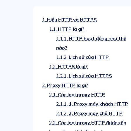
1.
Hiểu HTTP và HTTPS
1.1.
HTTP là gì?
1.1.1.
HTTP hoạt động như thế
nào?
1.1.2.
Lịch sử của HTTP
1.2.
HTTPS là gì?
1.2.1.
Lịch sử của HTTPS
2.
Proxy HTTP là gì?
2.1.
Các loại proxy HTTP
2.1.1.
1. Proxy máy khách HTTP
2.1.2.
2. Proxy máy chủ HTTP
2.2.
Các loại proxy HTTP được xếp