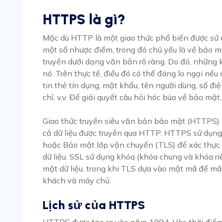
HTTPS là gì?
Mặc dù HTTP là một giao thức phổ biến được sử d
một số nhược điểm, trong đó chủ yếu là về bảo m
truyền dưới dạng văn bản rõ ràng. Do đó, những
nó. Trên thực tế, điều đó có thể đáng lo ngại nếu
tin thẻ tín dụng, mật khẩu, tên người dùng, số điện
chỉ, v.v. Để giải quyết câu hỏi hóc búa về bảo mật
Giao thức truyền siêu văn bản bảo mật (HTTPS) 
cả dữ liệu được truyền qua HTTP. HTTPS sử dụng
hoặc Bảo mật lớp vận chuyển (TLS) để xác thực
dữ liệu. SSL sử dụng khóa (khóa chung và khóa ri
mật dữ liệu, trong khi TLS dựa vào mật mã để mã
khách và máy chủ.
Lịch sử của HTTPS
HTTPS được tạo ra vào năm 1994. Vào thời điểm 