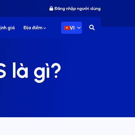
Đăng nhập người dùng
VI
ịnh giá
Địa điểm
 là gì?