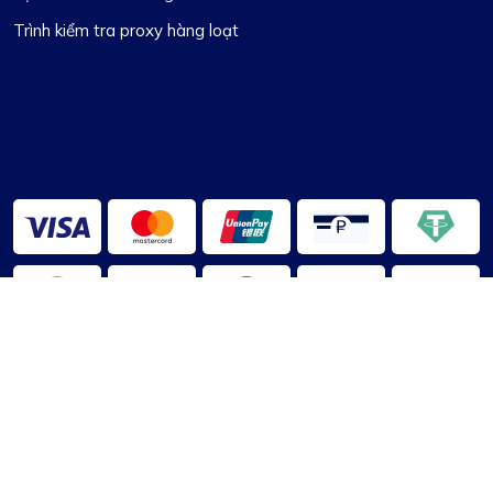
Trình kiểm tra proxy hàng loạt
2013-2026 ©
ProxyLa bàn
Về chúng tôi
|
Điều khoản dịch vụ
|
Chính sách bảo mật
|