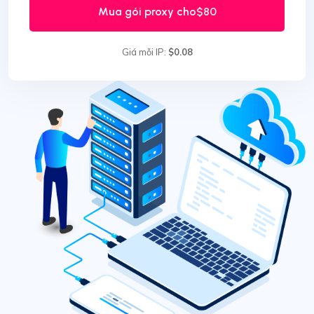
Mua gói proxy cho
$80
Giá mỗi IP:
$0.08