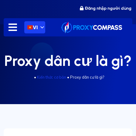
Chuyển
Đăng nhập người dùng
đến
nội
dung
VI
Proxy dân cư là gì?
.
•
Kiến thức cơ bản
•
Proxy dân cư là gì?