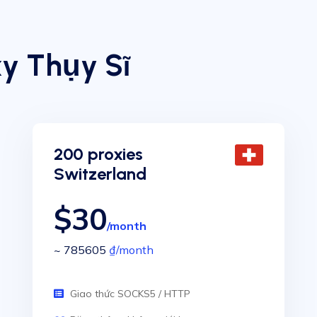
y Thụy Sĩ
200 proxies
Switzerland
$30
/month
~ 785605
₫
/month
Giao thức SOCKS5 / HTTP