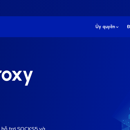
Ủy quyền
Đ
roxy
ó hỗ trợ SOCKS5 và