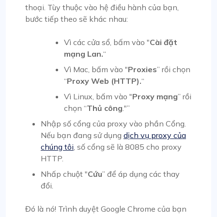
thoại. Tùy thuộc vào hệ điều hành của bạn,
bước tiếp theo sẽ khác nhau:
Vì
các cửa sổ
, bấm vào "
Cài đặt
mạng Lan.
“
Vì
Mac
, bấm vào "
Proxies
” rồi chọn
“
Proxy Web (HTTP).
“
Vì
Linux
, bấm vào "
Proxy mạng
” rồi
chọn “
Thủ công
."”
Nhập số cổng của proxy vào phần Cổng.
Nếu bạn đang sử dụng
dịch vụ proxy của
chúng tôi
, số cổng sẽ là 8085 cho proxy
HTTP.
Nhấp chuột "
Cứu
” để áp dụng các thay
đổi.
Đó là nó! Trình duyệt Google Chrome của bạn