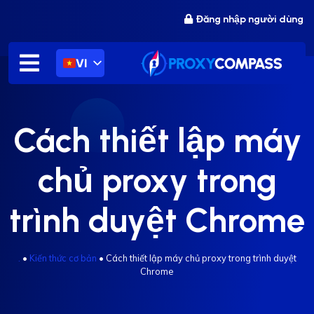
Chuyển
Đăng nhập người dùng
đến
nội
dung
VI
Cách thiết lập máy
chủ proxy trong
trình duyệt Chrome
.
•
Kiến thức cơ bản
•
Cách thiết lập máy chủ proxy trong trình duyệt
Chrome