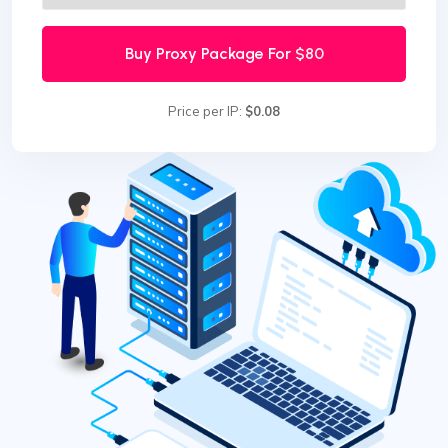
Buy Proxy Package For
$80
Price per IP:
$0.08