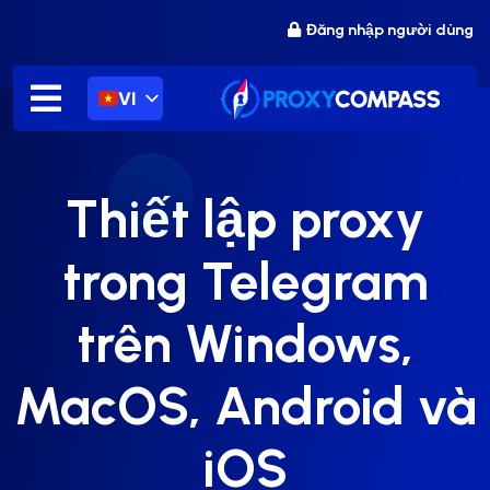
Chuyển
Đăng nhập người dùng
đến
nội
dung
VI
Thiết lập proxy
trong Telegram
trên Windows,
MacOS, Android và
iOS