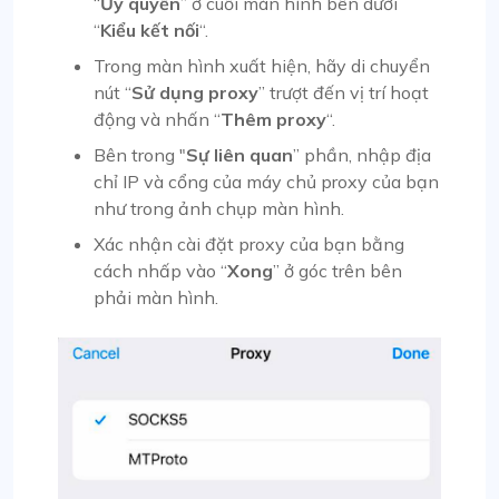
“
Ủy quyền
” ở cuối màn hình bên dưới
“
Kiểu kết nối
“.
Trong màn hình xuất hiện, hãy di chuyển
nút “
Sử dụng proxy
” trượt đến vị trí hoạt
động và nhấn “
Thêm proxy
“.
Bên trong "
Sự liên quan
” phần, nhập địa
chỉ IP và cổng của máy chủ proxy của bạn
như trong ảnh chụp màn hình.
Xác nhận cài đặt proxy của bạn bằng
cách nhấp vào “
Xong
” ở góc trên bên
phải màn hình.