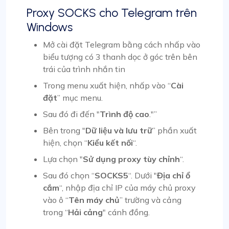
Proxy SOCKS cho Telegram trên
Windows
Mở cài đặt Telegram bằng cách nhấp vào
biểu tượng có 3 thanh dọc ở góc trên bên
trái của trình nhắn tin
Trong menu xuất hiện, nhấp vào “
Cài
đặt
” mục menu.
Sau đó đi đến "
Trình độ cao
."”
Bên trong "
Dữ liệu và lưu trữ
” phần xuất
hiện, chọn “
Kiểu kết nối
“.
Lựa chọn "
Sử dụng proxy tùy chỉnh
“.
Sau đó chọn “
SOCKS5
“. Dưới "
Địa chỉ ổ
cắm
“, nhập địa chỉ IP của máy chủ proxy
vào ô “
Tên máy chủ
” trường và cảng
trong “
Hải cảng
" cánh đồng.