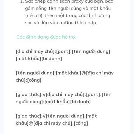
Sao chép danh sách proxy của bạn, bao
gồm cổng, tên người dùng và mật khẩu
(nếu có), theo một trong các định dạng
sau và dán vào trường thích hợp.
Các định dạng được hỗ trợ:
[địa chỉ máy chủ]:[port]:[tên người dùng]:
[mật khẩu]{bí danh}
[tên người dùng]:[mật khẩu]@[địa chỉ máy
chủ]:[cổng]
[giao thức]://[địa chỉ máy chủ]:[port]:[tên
người dùng]:[mật khẩu]{bí danh}
[giao thức]://[tên người dùng]:[mật
khẩu]@[địa chỉ máy chủ]:[cổng]