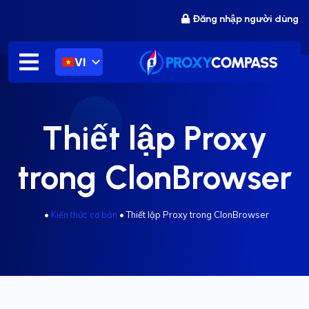
Chuyển
Đăng nhập người dùng
đến
nội
dung
VI
Thiết lập Proxy
trong ClonBrowser
.
•
Kiến thức cơ bản
•
Thiết lập Proxy trong ClonBrowser