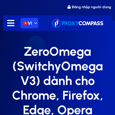
Chuyển
Đăng nhập người dùng
đến
nội
dung
VI
ZeroOmega
(SwitchyOmega
V3) dành cho
Chrome, Firefox,
Edge, Opera