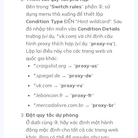
Bên trong "
Switch rules
” phần ②, sử
dụng menu thả xuống để thiết lập
Condition Type
ĐẾN "
Host wildcard
“. Sau
đó nhập tên miền vào
Condition Details
trường (ví dụ,
*.vk.com
) và chỉ định cấu
hình proxy thích hợp (ví dụ: “
proxy-ru
“).
Lặp lại điều này cho các trang web và
quốc gia khác:
*.craigslist.org
→ “
proxy-us
“
*.spiegel.de
→ “
proxy-de
“
*.vk.com
→ “
proxy-ru
“
*.leboncoin.fr
→ “
proxy-fr
“
*.mercadolivre.com.br
→ “
proxy-br
“
Đặt quy tắc dự phòng
Ở dưới cùng ③, hãy xác định một hành
động mặc định cho tất cả các trang web
khác. Bạn có thể để nguyên như sau: