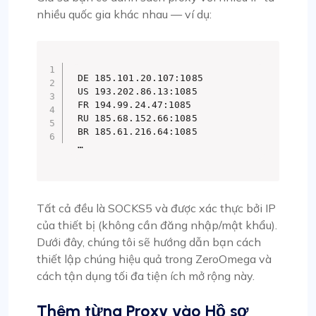
nhiều quốc gia khác nhau — ví dụ:
DE 185.101.20.107:1085

US 193.202.86.13:1085

FR 194.99.24.47:1085

RU 185.68.152.66:1085

BR 185.61.216.64:1085

…
Tất cả đều là SOCKS5 và được xác thực bởi IP
của thiết bị (không cần đăng nhập/mật khẩu).
Dưới đây, chúng tôi sẽ hướng dẫn bạn cách
thiết lập chúng hiệu quả trong ZeroOmega và
cách tận dụng tối đa tiện ích mở rộng này.
Thêm từng Proxy vào Hồ sơ