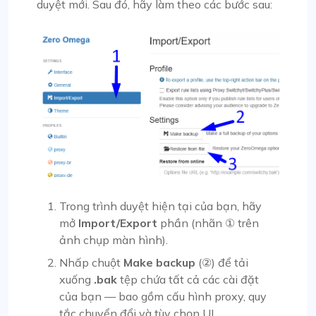
duyệt mới. Sau đó, hãy làm theo các bước sau:
Trong trình duyệt hiện tại của bạn, hãy
mở
Import/Export
phần (nhãn ① trên
ảnh chụp màn hình).
Nhấp chuột
Make backup
(②) để tải
xuống
.bak
tệp chứa tất cả các cài đặt
của bạn — bao gồm cấu hình proxy, quy
tắc chuyển đổi và tùy chọn UI.