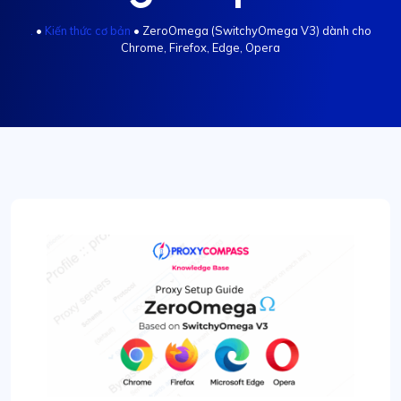
.
•
Kiến thức cơ bản
•
ZeroOmega (SwitchyOmega V3) dành cho
Chrome, Firefox, Edge, Opera