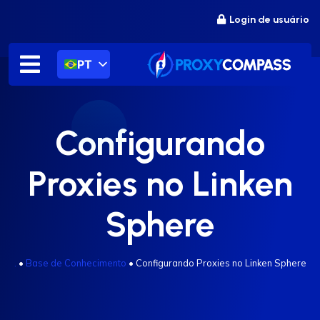
Ir
Login de usuário
para
o
conteúdo
PT
Configurando
Proxies no Linken
Sphere
.
•
Base de Conhecimento
•
Configurando Proxies no Linken Sphere