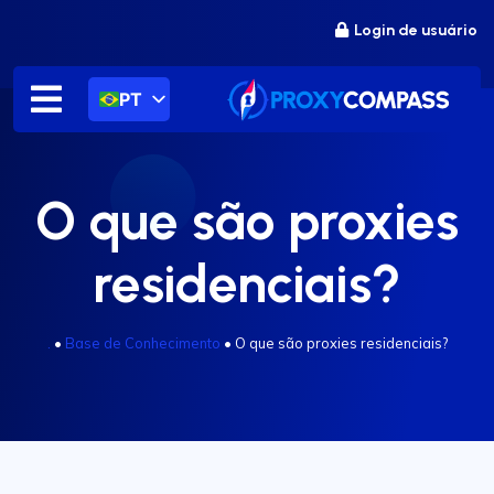
Ir
Login de usuário
para
o
conteúdo
PT
O que são proxies
residenciais?
.
•
Base de Conhecimento
•
O que são proxies residenciais?