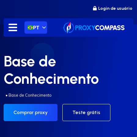
Ir
Login de usuário
para
o
conteúdo
PT
Base de
Conhecimento
.
•
Base de Conhecimento
Comprar proxy
Teste grátis