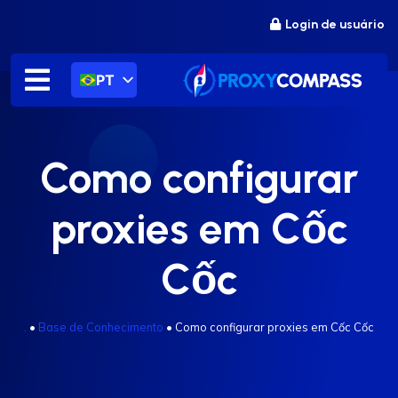
Ir
Login de usuário
para
o
conteúdo
PT
Como configurar
proxies em Cốc
Cốc
.
•
Base de Conhecimento
•
Como configurar proxies em Cốc Cốc