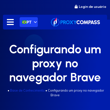
Ir
Login de usuário
para
o
conteúdo
PT
Configurando um
proxy no
navegador Brave
.
•
Base de Conhecimento
•
Configurando um proxy no navegador
Brave