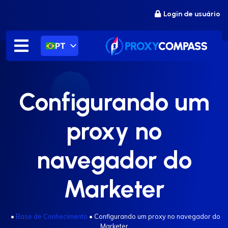
Ir
Login de usuário
para
o
conteúdo
PT
Configurando um
proxy no
navegador do
Marketer
.
•
Base de Conhecimento
•
Configurando um proxy no navegador do
Marketer