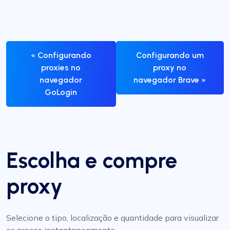
« Configurando
Configurando um
proxies no
proxy no
navegador
navegador Brave »
GoLogin
Escolha e compre
proxy
Selecione o tipo, localização e quantidade para visualizar
os preços instantaneamente.