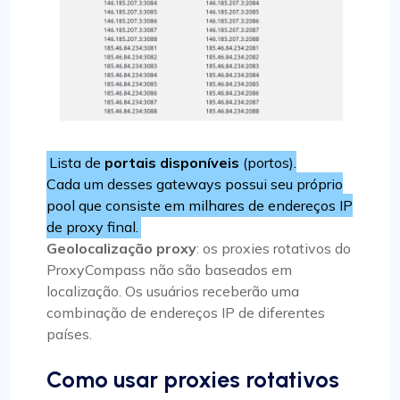
Lista de
portais disponíveis
(portos).
Cada um desses gateways possui seu próprio
pool que consiste em milhares de endereços IP
de proxy final.
Geolocalização proxy
: os proxies rotativos do
ProxyCompass não são baseados em
localização. Os usuários receberão uma
combinação de endereços IP de diferentes
países.
Como usar proxies rotativos