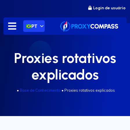
Ir
Login de usuário
para
o
conteúdo
PT
Proxies rotativos
explicados
.
•
Base de Conhecimento
•
Proxies rotativos explicados