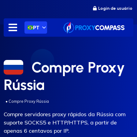
Ir
Login de usuário
para
o
conteúdo
PT
Compre Proxy
Rússia
.
•
Compre Proxy Rússia
Compre servidores proxy rápidos da Rússia com
suporte SOCKS5 e HTTP/HTTPS, a partir de
apenas 6 centavos por IP.