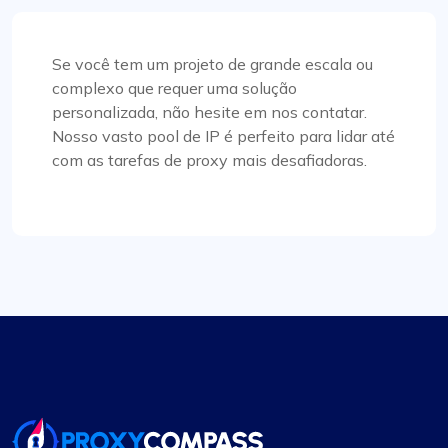
mantidos, o que é muito bom.
Se você tem um projeto de grande escala ou
complexo que requer uma solução
personalizada, não hesite em nos contatar.
Noah Brown
Nosso vasto pool de IP é perfeito para lidar até
com as tarefas de proxy mais desafiadoras.
Valor excepcional em serviços de proxy
Este é sem dúvida o melhor serviço de proxy pelo
seu preço. Espero que a empresa mantenha seus
padrões atuais. Eu tenho dois pacotes de proxy
com proxycompass: um para proxies estáticos e
outro para proxies rotativos. Até agora estou
muito satisfeito com o desempenho deles.