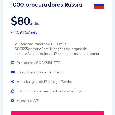
1000 procuradores Rússia
$80
/mês
~ 409
R$
/mês
✔ IPv4
procuradores
✔ HTTPS e
SOCKS5
apoiar
✔
Sem limitações de largura de
banda
✔
Autenticação via IP / nome de usuário e senha
Protocolos SOCKS5/HTTP
Largura de banda ilimitada
Autorização de IP e Login/Senha
Listar atualizações mediante solicitação
Acesso à API