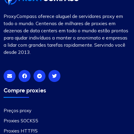
ProxyCompass oferece aluguel de servidores proxy em
Rosie Mitchell
todo o mundo. Centenas de milhares de proxies em
dezenas de data centers em todo o mundo estão prontos
para ajudar indivíduos a manter o anonimato e empresas
Proxies rotativos bons e baratos
a lidar com grandes tarefas rapidamente. Servindo você
desde 2013.
Proxy Compass oferece uma ampla variedade de
proxies perfeitos para ferramentas de SEO.
Principalmente os rotativos. Seu atendimento ao
cliente é de primeira linha, sempre pronto para
atender qualquer dúvida. Obrigado!
Compre proxies
Preços proxy
Proxies SOCKS5
OliverLee
Proxies HTTP/S