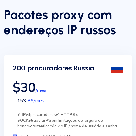
Pacotes proxy com
endereços IP russos
200 procuradores Rússia
$30
/mês
~ 153
R$
/mês
✔ IPv4
procuradores
✔ HTTPS e
SOCKS5
apoiar
✔
Sem limitações de largura de
banda
✔
Autenticação via IP / nome de usuário e senha