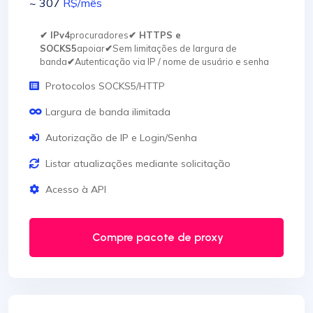
~ 307
R$
/mês
✔ IPv4
procuradores
✔ HTTPS e
SOCKS5
apoiar
✔
Sem limitações de largura de
banda
✔
Autenticação via IP / nome de usuário e senha
Protocolos SOCKS5/HTTP
Largura de banda ilimitada
Autorização de IP e Login/Senha
Listar atualizações mediante solicitação
Acesso à API
Compre pacote de proxy