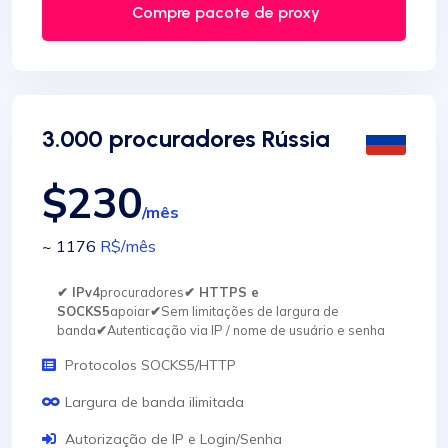
Compre pacote de proxy
3.000 procuradores Rússia
$230
/mês
~ 1176
R$
/mês
✔ IPv4
procuradores
✔ HTTPS e
SOCKS5
apoiar
✔
Sem limitações de largura de
banda
✔
Autenticação via IP / nome de usuário e senha
Protocolos SOCKS5/HTTP
Largura de banda ilimitada
Autorização de IP e Login/Senha