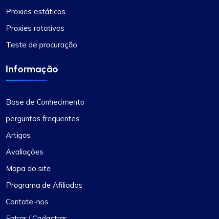
Proxies estáticos
Proxies rotativos
Impressão positiva
Teste de procuração
A versatilidade dos planos de proxy do
ProxyCompass é incomparável. Posso alternar
Informação
facilmente entre proxies estáticos e rotativos
com base nos requisitos do meu projeto,
tornando-o uma ferramenta inestimável para
Base de Conhecimento
minhas tarefas de web scraping.
perguntas frequentes
Artigos
Avaliações
Mapa do site
Grace Babcock
Programa de Afiliados
Contate-nos
Entrar / Cadastrar