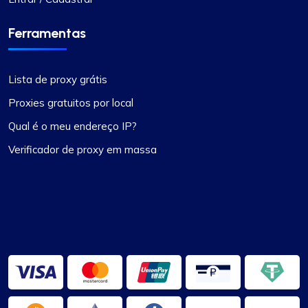
Recentemente mudei para Proxy Compass
de…
Ferramentas
Recentemente mudei de outro serviço para o
Proxy Compass e estou realmente
Lista de proxy grátis
impressionado. A transição foi tranquila e o
atendimento ao cliente, especialmente Maria, foi
Proxies gratuitos por local
extremamente útil durante todo o processo.
Qual é o meu endereço IP?
Altamente recomendado por suas conexões
confiáveis.
Verificador de proxy em massa