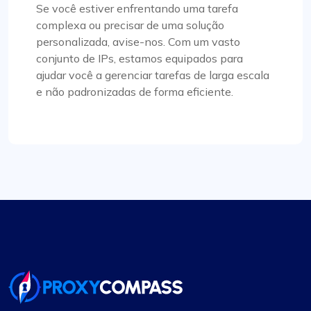
Se você estiver enfrentando uma tarefa
complexa ou precisar de uma solução
personalizada, avise-nos. Com um vasto
Experiência de provedor de proxy de alto
conjunto de IPs, estamos equipados para
nível
ajudar você a gerenciar tarefas de larga escala
e não padronizadas de forma eficiente.
Sem dúvida o melhor serviço de proxy que
encontrei. Seu serviço excepcional, aliado a
preços competitivos, os diferenciam. Os proxies
são estáveis e a equipe de suporte está sempre à
disposição para prestar atendimento imediato. A
flexibilidade na seleção ou exclusão de sub-redes
ou países específicos, juntamente com outras
características, é particularmente digna de nota.
Mia Allen