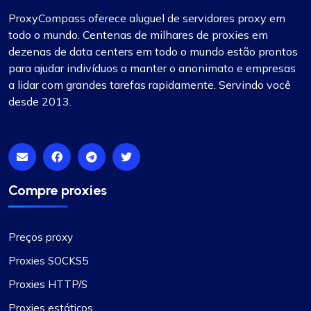
ProxyCompass oferece aluguel de servidores proxy em
todo o mundo. Centenas de milhares de proxies em
dezenas de data centers em todo o mundo estão prontos
Ótima experiência
para ajudar indivíduos a manter o anonimato e empresas
a lidar com grandes tarefas rapidamente. Servindo você
Confio no ProxyCompass (já que eles eram
desde 2013.
chamados de fineproxy.de) há mais de dois anos
para todas as minhas necessidades de proxy.
Suas melhorias e atualizações contínuas mostram
seu compromisso em fornecer serviços de alta
qualidade.
Compre proxies
Preços proxy
Proxies SOCKS5
Michael Bickerstaff
Proxies HTTP/S
Proxies estáticos