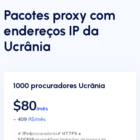
Pacotes proxy com
endereços IP da
Ucrânia
1000 procuradores Ucrânia
$80
/mês
~ 409
R$
/mês
✔ IPv4
procuradores
✔ HTTPS e
SOCKS5
apoiar
✔
Sem limitações de largura de