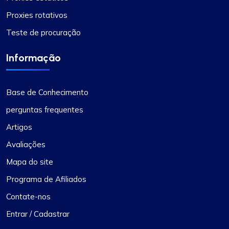
Excelente como sempre
Proxies rotativos
Tenho usado o proxycompass para minhas
Teste de procuração
pesquisas de marketing, e a precisão e a
velocidade de seus proxies melhoraram
Informação
significativamente meu fluxo de trabalho. Além
disso, parabéns à equipe de suporte por sempre
estar presente.
Base de Conhecimento
perguntas frequentes
Artigos
Avaliações
Mapa do site
Alexandre Dupuis
Programa de Afiliados
Contate-nos
Adoro o apoio deles.
Entrar / Cadastrar
Estou no ProxyCompass há mais de um ano e seu