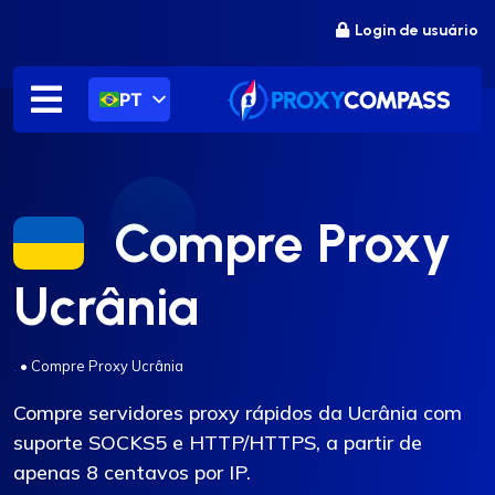
Ir
Login de usuário
para
o
conteúdo
PT
Compre Proxy
Ucrânia
.
•
Compre Proxy Ucrânia
Compre servidores proxy rápidos da Ucrânia com
suporte SOCKS5 e HTTP/HTTPS, a partir de
apenas 8 centavos por IP.