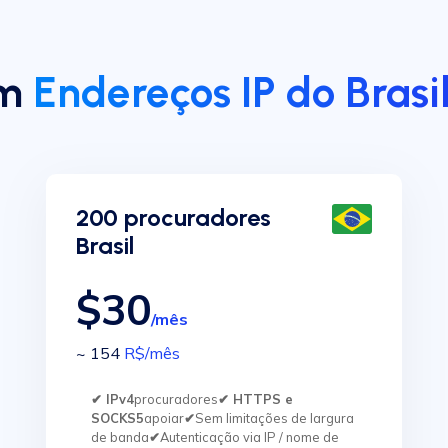
om
Endereços IP do Brasi
200 procuradores
Brasil
$30
/mês
~ 154
R$
/mês
✔ IPv4
procuradores
✔ HTTPS e
SOCKS5
apoiar
✔
Sem limitações de largura
de banda
✔
Autenticação via IP / nome de