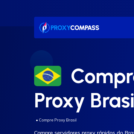
Ir
para
o
conteúdo
Compr
Proxy Brasi
.
•
Compre Proxy Brasil
Compre servidores proxy rápidos do Br