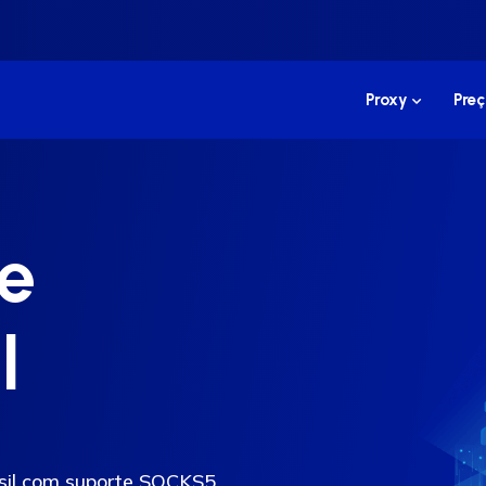
Proxy
Preç
e
l
asil com suporte SOCKS5