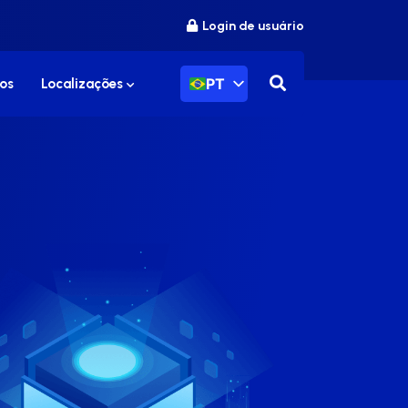
Login de usuário
PT
os
Localizações