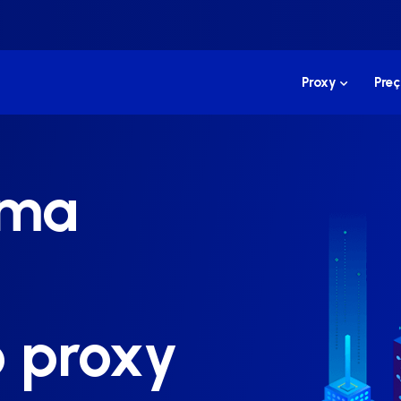
Proxy
Preç
uma
o proxy