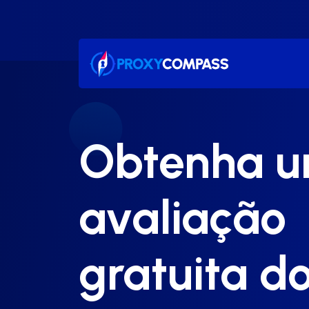
Ir
para
o
conteúdo
Obtenha 
avaliação
gratuita d