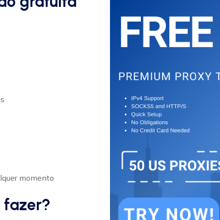
ão gratuita
os
alquer momento
 fazer?