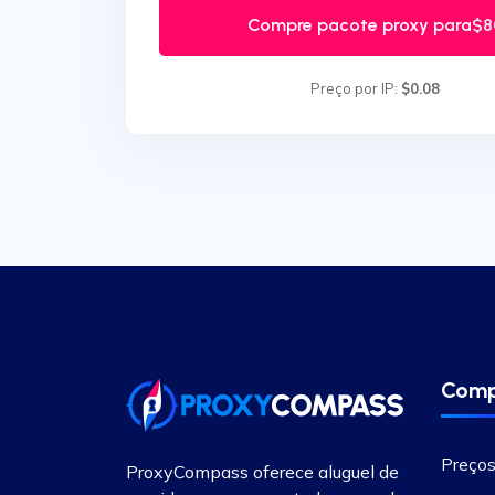
Compre pacote proxy para
$8
Preço por IP:
$0.08
Comp
Preços
ProxyCompass oferece aluguel de