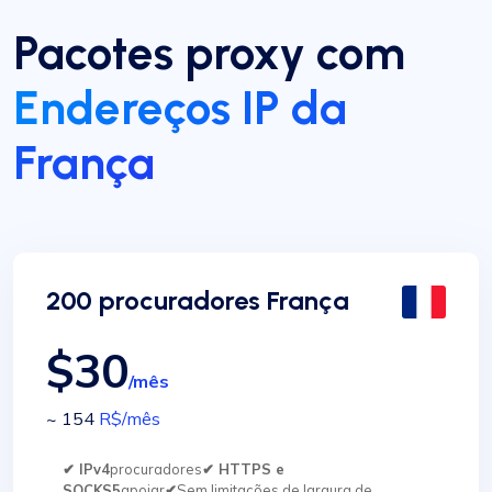
Pacotes proxy com
Endereços IP da
França
200 procuradores França
$30
/mês
~ 154
R$
/mês
✔ IPv4
procuradores
✔ HTTPS e
SOCKS5
apoiar
✔
Sem limitações de largura de