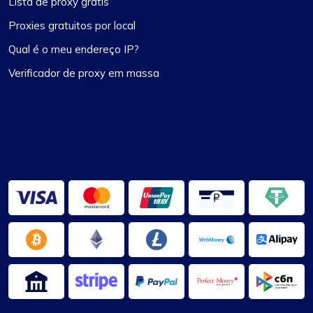
Lista de proxy grátis
Proxies gratuitos por local
Qual é o meu endereço IP?
Verificador de proxy em massa
OliverLee
Impressão positiva
A versatilidade dos planos de proxy do
ProxyCompass é incomparável. Posso alternar
facilmente entre proxies estáticos e rotativos
com base nos requisitos do meu projeto,
tornando-o uma ferramenta inestimável para
minhas tarefas de web scraping.