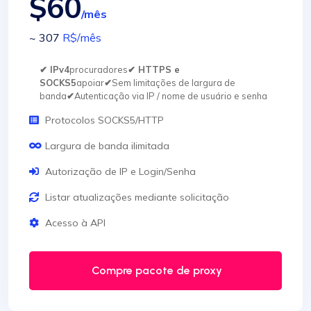
$60
/mês
~ 307
R$
/mês
✔ IPv4
procuradores
✔ HTTPS e
SOCKS5
apoiar
✔
Sem limitações de largura de
banda
✔
Autenticação via IP / nome de usuário e senha
Protocolos SOCKS5/HTTP
Largura de banda ilimitada
Autorização de IP e Login/Senha
Listar atualizações mediante solicitação
Acesso à API
Compre pacote de proxy