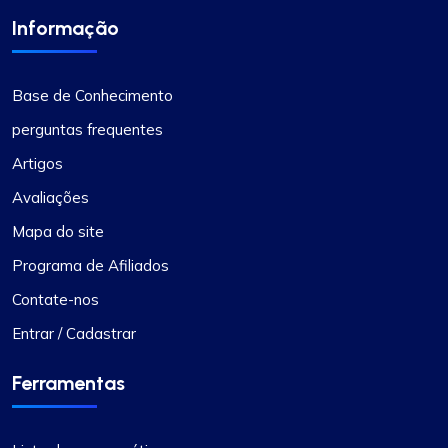
Informação
Um dos melhores serviços de proxy
A minha experiência com os serviços da
Base de Conhecimento
ProxyCompass tem sido notável, superando
perguntas frequentes
todas as minhas expectativas. Chama a atenção
a velocidade com que seus proxies operam,
Artigos
permitindo uma navegação online tranquila e
Avaliações
eficiente. Destaca-se particularmente a extensa
Mapa do site
seleção de opções de proxy disponíveis,
adequadas para uma ampla gama de requisitos.
Programa de Afiliados
Além disso, seus preços são altamente
Contate-nos
competitivos, oferecendo excelente valor pela
alta qualidade oferecida. O suporte ao cliente
Entrar / Cadastrar
também merece menção especial – sempre
responsivo e extremamente útil. Para quem
Ferramentas
precisa de serviços de proxy superiores, o
ProxyCompass é definitivamente a melhor
escolha.