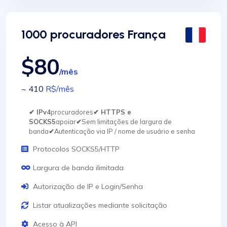
1000 procuradores França
$80
/mês
~ 410
R$
/mês
✔ IPv4
procuradores
✔ HTTPS e
SOCKS5
apoiar
✔
Sem limitações de largura de
banda
✔
Autenticação via IP / nome de usuário e senha
Protocolos SOCKS5/HTTP
Largura de banda ilimitada
Autorização de IP e Login/Senha
Listar atualizações mediante solicitação
Acesso à API