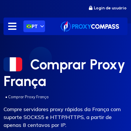
Ir
Login de usuário
para
o
conteúdo
PT
Comprar Proxy
França
.
•
Comprar Proxy França
Compre servidores proxy rápidos da França com
suporte SOCKS5 e HTTP/HTTPS, a partir de
apenas 8 centavos por IP.