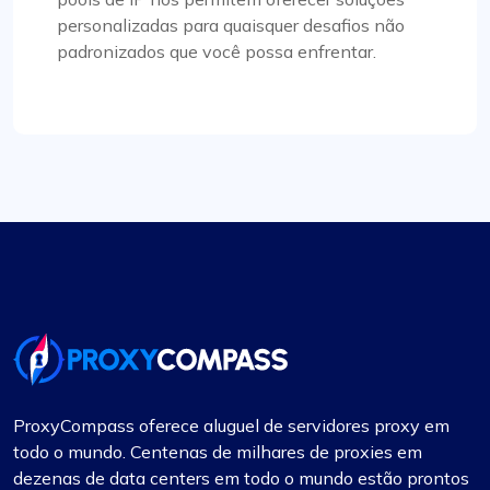
personalizadas para quaisquer desafios não
padronizados que você possa enfrentar.
Bintang S.
Os proxies funcionam como deveriam.
Tudo certo
Vindo do fineproxy.de, estava acostumado com
um certo nível de serviço. O ProxyCompass não
apenas correspondeu, mas também superou
minhas expectativas com seus recursos
aprimorados e sistema de suporte robusto.
ProxyCompass oferece aluguel de servidores proxy em
todo o mundo. Centenas de milhares de proxies em
dezenas de data centers em todo o mundo estão prontos
Isabella McClellan