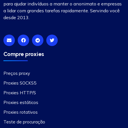
para ajudar indivíduos a manter o anonimato e empresas
a lidar com grandes tarefas rapidamente. Servindo você
desde 2013.
Nada mal
Inicialmente cético quanto à mudança para o
ProxyCompass, fiquei agradavelmente surpreso
com o serviço tranquilo e as vastas opções
Compre proxies
disponíveis. Seus proxies são confiáveis e
eficientes para minhas necessidades de
desenvolvimento. Desejo sucesso e crescimento
Preços proxy
ao seu negócio!
Proxies SOCKS5
Proxies HTTP/S
Proxies estáticos
Proxies rotativos
James Johnson
Teste de procuração