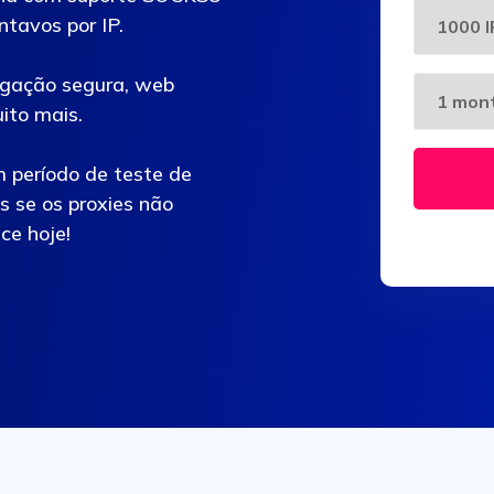
tavos por IP.
egação segura, web
ito mais.
m período de teste de
 se os proxies não
ce hoje!