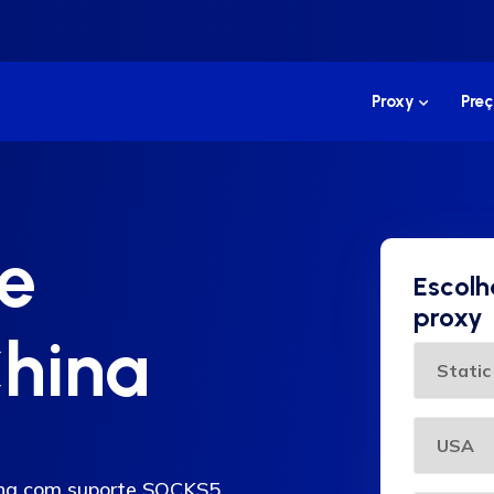
Proxy
Preç
e
Escolh
proxy
China
hina com suporte SOCKS5