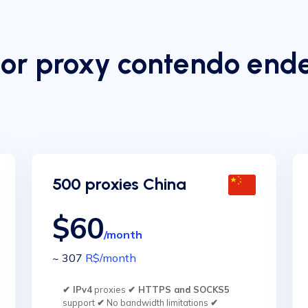
dor proxy contendo ende
500 proxies China
$60
/month
~ 307
R$
/month
✔ IPv4
proxies
✔ HTTPS and SOCKS5
support
✔
No bandwidth limitations
✔