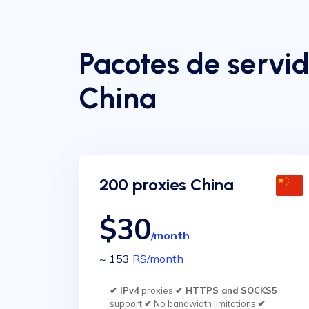
Pacotes de servi
China
200 proxies China
$30
/month
~ 153
R$
/month
✔ IPv4
proxies
✔ HTTPS and SOCKS5
support
✔
No bandwidth limitations
✔