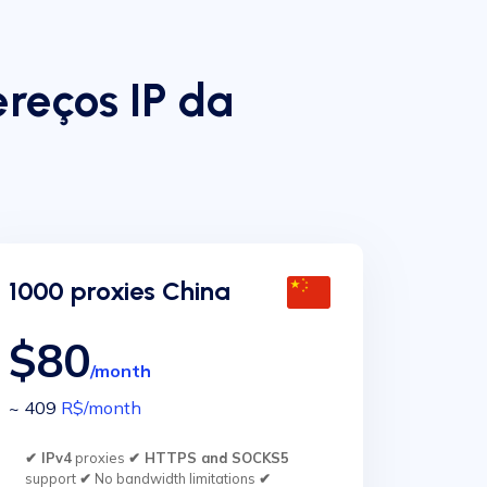
reços IP da
1000 proxies China
$80
/month
~ 409
R$
/month
✔ IPv4
proxies
✔ HTTPS and SOCKS5
support
✔
No bandwidth limitations
✔