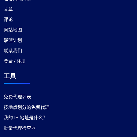
文章
评论
伊桑·里德
网站地图
联盟计划
顶级代理提供商体验
联系我们
毫无疑问，这是我遇到过的最好的代理服务。他们
登录 / 注册
卓越的服务加上有竞争力的价格使他们与众不同。
代理很稳定，支持团队随时准备提供即时帮助。选
工具
择或排除特定子网或国家/地区的灵活性以及其他功
能尤其值得注意。
免费代理列表
按地点划分的免费代理
我的 IP 地址是什么？
批量代理检查器