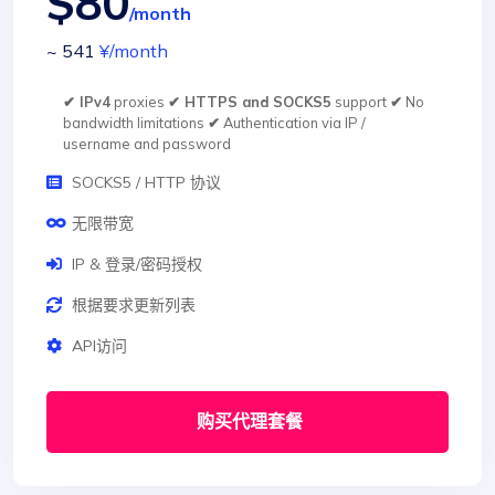
$80
/month
~ 541
¥
/month
✔ IPv4
proxies
✔ HTTPS and SOCKS5
support
✔
No
bandwidth limitations
✔
Authentication via IP /
username and password
SOCKS5 / HTTP 协议
无限带宽
IP & 登录/密码授权
根据要求更新列表
API访问
购买代理套餐