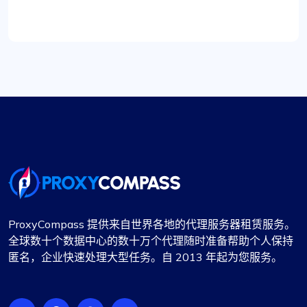
最近从…切换到了 Proxy Compass
最近我从其他服务切换到 Proxy Compass，我真的
很满意。转换过程非常顺利，他们的客户服务，尤
其是 Maria，自始至终都非常有帮助。强烈推荐，
因为他们的连接非常可靠。
宾唐 S.
ProxyCompass 提供来自世界各地的代理服务器租赁服务。
代理按预期工作。一切顺利
全球数十个数据中心的数十万个代理随时准备帮助个人保持
匿名，企业快速处理大型任务。自 2013 年起为您服务。
我以前使用 fineproxy.de，习惯了一定级别的服
务。ProxyCompass 不仅达到了我的预期，而且凭
借其增强的功能和强大的支持系统超出了我的预