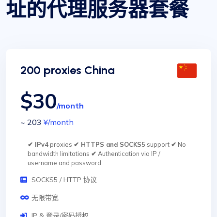
址的代理服务器套餐
200 proxies China
$30
/month
~ 203
¥
/month
✔ IPv4
proxies
✔ HTTPS and SOCKS5
support
✔
No
bandwidth limitations
✔
Authentication via IP /
username and password
SOCKS5 / HTTP 协议
无限带宽
IP & 登录/密码授权