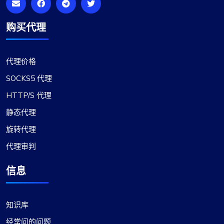
期。
购买代理
代理价格
莉莉·帕克
SOCKS5 代理
HTTP/S 代理
优质服务和有竞争力的价格
静态代理
在我看来，Proxycompass.com 是最好的代理提供
旋转代理
商，以优惠的价格提供优质的服务。他们的代理非
代理审判
常可靠和值得信赖，价格也很公道。用户界面简
洁、高效，提供灵活的定价计划，可以轻松调整。
信息
当计划发生变化时，可以自动支付或收到任何价格
差异的退款，这是一个值得注意的功能。
知识库
经常问的问题