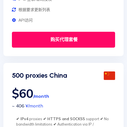
根据要求更新列表
API访问
购买代理套餐
500 proxies China
$60
/month
~ 406
¥
/month
✔ IPv4
proxies
✔ HTTPS and SOCKS5
support
✔
No
bandwidth limitations
✔
Authentication via IP /