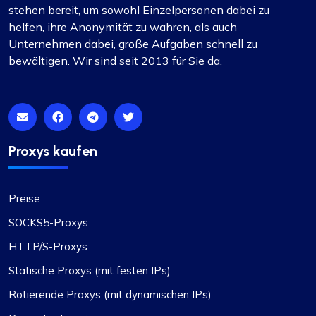
stehen bereit, um sowohl Einzelpersonen dabei zu
helfen, ihre Anonymität zu wahren, als auch
Unternehmen dabei, große Aufgaben schnell zu
bewältigen. Wir sind seit 2013 für Sie da.
Rosie Mitchell
Proxys kaufen
Gute, günstige rotierende Proxys
Proxy Compass bietet eine große Auswahl an
Proxys, die sich perfekt für SEO-Tools eignen.
Preise
Besonders die rotierenden. Ihr Kundenservice ist
SOCKS5-Proxys
erstklassig und immer bereit, bei Fragen zu
HTTP/S-Proxys
helfen. Vielen Dank!
Statische Proxys (mit festen IPs)
Rotierende Proxys (mit dynamischen IPs)