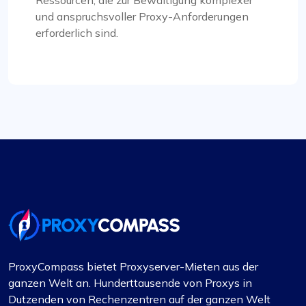
Ressourcen, die zur Bewältigung komplexer
und anspruchsvoller Proxy-Anforderungen
Lily Parker
erforderlich sind.
Hervorragender Service mit
wettbewerbsfähigen Preisen
Meiner Meinung nach ist Proxycompass.com der
beste Proxy-Anbieter, der großartigen Service zu
guten Preisen bietet. Ihre Proxys sind äußerst
zuverlässig und vertrauenswürdig, ergänzt durch
faire Preise. Die Benutzeroberfläche ist
übersichtlich, einfach und effizient und bietet
flexible Preispläne, die leicht angepasst werden
können. Die praktische Möglichkeit, bei
Planänderungen automatisch Preisunterschiede
ProxyCompass bietet Proxyserver-Mieten aus der
zu bezahlen oder Rückerstattungen zu erhalten,
ganzen Welt an. Hunderttausende von Proxys in
ist ein bemerkenswertes Merkmal.
Dutzenden von Rechenzentren auf der ganzen Welt