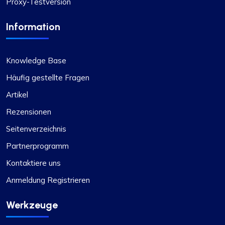
Proxy-Testversion
Isabella Mcclellan
Information
Knowledge Base
Nicht schlecht
Häufig gestellte Fragen
Anfangs war ich skeptisch, was den Wechsel zu
Artikel
ProxyCompass angeht, aber der reibungslose
Service und die große Auswahl haben mich
Rezensionen
angenehm überrascht. Ihre Proxys sind für meine
Seitenverzeichnis
Entwicklungsanforderungen zuverlässig und
Partnerprogramm
effizient. Ich wünsche Ihrem Unternehmen viel
Erfolg und Wachstum!
Kontaktiere uns
Anmeldung Registrieren
Werkzeuge