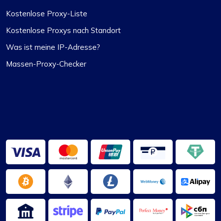
Matthew Toland
Kostenlose Proxy-Liste
Kostenlose Proxys nach Standort
Was ist meine IP-Adresse?
Ich verwende Proxycompass seit …
Massen-Proxy-Checker
Ich verwende Proxycompass seit ungefähr 7 bis
8 Monaten. Insgesamt waren meine Erfahrungen
mit ihnen weitgehend positiv. Obwohl es einige
Fälle gab, in denen einige Proxys nicht
funktionierten, was frustrierend war, wurden die
Probleme angemessen gelöst und entschädigt,
und solche Vorfälle kommen selten vor.
Während dieser Zeit habe ich mich an ihr
Support-Team gewandt und war von ihrer
Professionalität beeindruckt. Ich möchte Alex
besonders für seine prompten Antworten und
seine Fähigkeit, schnell Lösungen für alle
Probleme zu finden, danken.