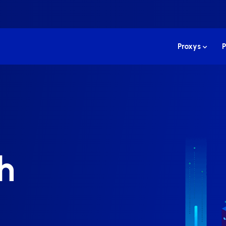
Proxys
P
h