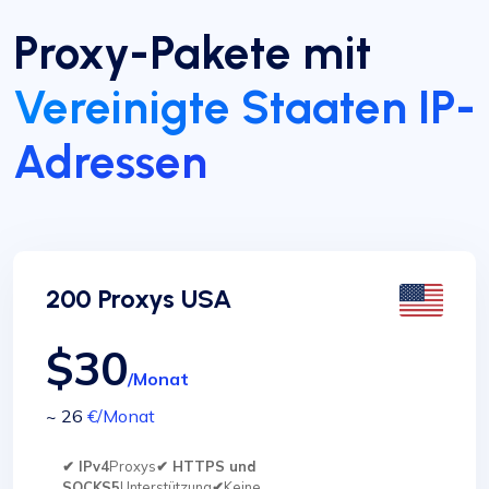
Proxy-Pakete mit
Vereinigte Staaten IP-
Adressen
200 Proxys USA
$30
/Monat
~ 26
€
/Monat
✔ IPv4
Proxys
✔ HTTPS und
SOCKS5
Unterstützung
✔
Keine