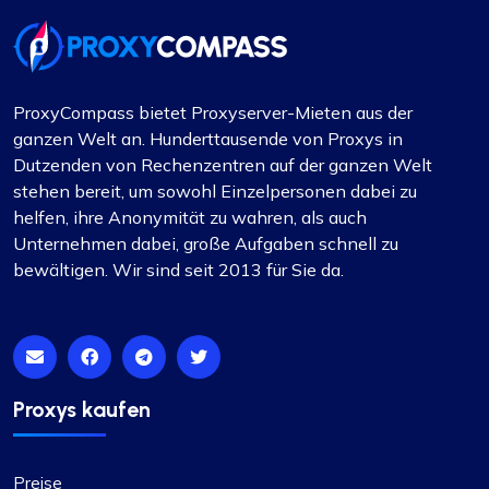
Professionalität beeindruckt. Ich möchte Alex
besonders für seine prompten Antworten und
seine Fähigkeit, schnell Lösungen für alle
Probleme zu finden, danken.
ProxyCompass bietet Proxyserver-Mieten aus der
Insgesamt waren meine Erfahrungen mit
ganzen Welt an. Hunderttausende von Proxys in
Proxycompass positiv. Sie sind ein
Dutzenden von Rechenzentren auf der ganzen Welt
empfehlenswerter Anbieter auf dem Proxy-
stehen bereit, um sowohl Einzelpersonen dabei zu
Markt und ich freue mich, meine Zusammenarbeit
helfen, ihre Anonymität zu wahren, als auch
mit ihnen fortzusetzen.
Unternehmen dabei, große Aufgaben schnell zu
bewältigen. Wir sind seit 2013 für Sie da.
Michael Jackson
Proxys kaufen
Fantastische Erfahrung!
Preise