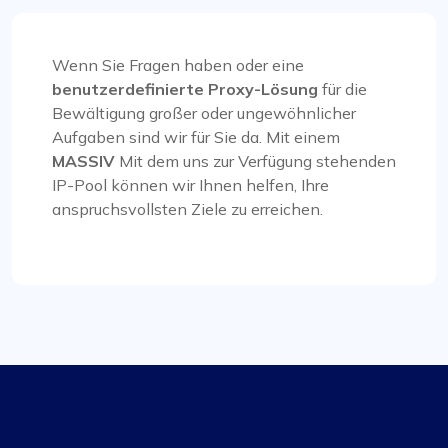
benötigt.
Wenn Sie Fragen haben oder eine
benutzerdefinierte Proxy-Lösung
für die
Bewältigung großer oder ungewöhnlicher
Matthew Toland
Aufgaben sind wir für Sie da. Mit einem
MASSIV
Mit dem uns zur Verfügung stehenden
IP-Pool können wir Ihnen helfen, Ihre
anspruchsvollsten Ziele zu erreichen.
Ich verwende Proxycompass seit …
Ich verwende Proxycompass seit ungefähr 7 bis
8 Monaten. Insgesamt waren meine Erfahrungen
mit ihnen weitgehend positiv. Obwohl es einige
Fälle gab, in denen einige Proxys nicht
funktionierten, was frustrierend war, wurden die
Probleme angemessen gelöst und entschädigt,
und solche Vorfälle kommen selten vor.
Während dieser Zeit habe ich mich an ihr
Support-Team gewandt und war von ihrer