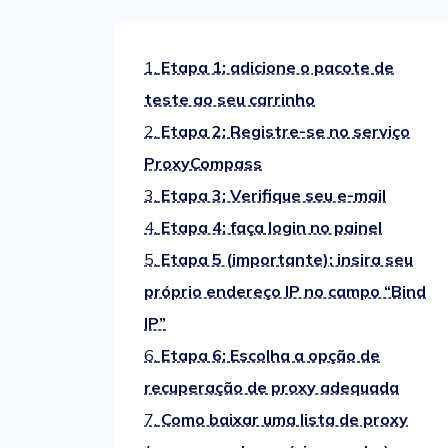
1.
Etapa 1: adicione o pacote de
teste ao seu carrinho
2.
Etapa 2: Registre-se no serviço
ProxyCompass
3.
Etapa 3: Verifique seu e-mail
4.
Etapa 4: faça login no painel
5.
Etapa 5 (importante): insira seu
próprio endereço IP no campo “Bind
IP”
6.
Etapa 6: Escolha a opção de
recuperação de proxy adequada
7.
Como baixar uma lista de proxy