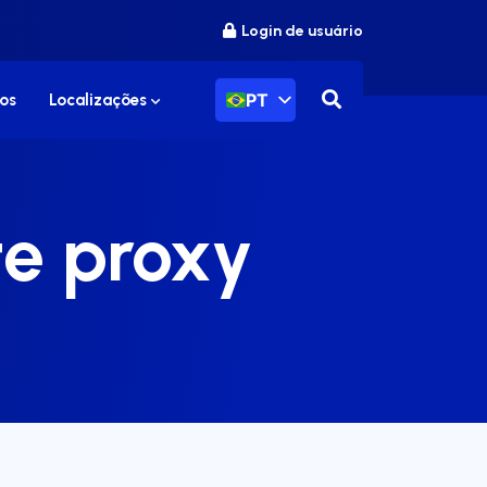
Login de usuário
PT
os
Localizações
e proxy