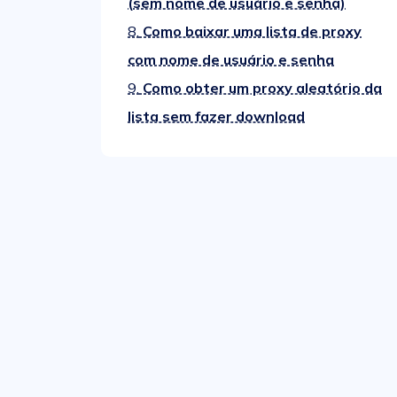
(sem nome de usuário e senha)
8.
Como baixar uma lista de proxy
com nome de usuário e senha
9.
Como obter um proxy aleatório da
lista sem fazer download