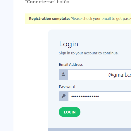
“
Conecte-se
" botão.