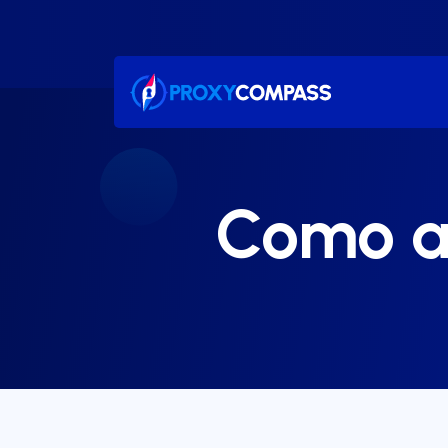
Ir
para
o
conteúdo
Como a