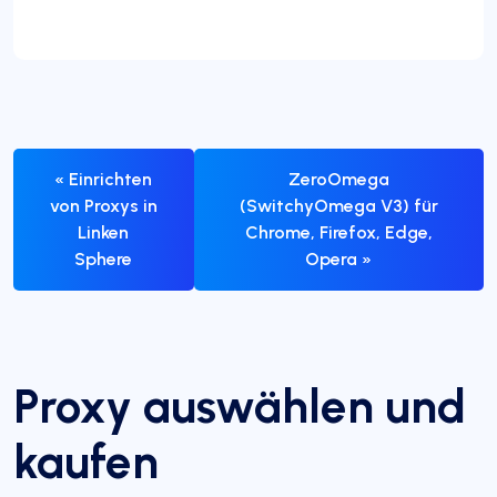
« Einrichten
ZeroOmega
von Proxys in
(SwitchyOmega V3) für
Linken
Chrome, Firefox, Edge,
Sphere
Opera »
Proxy auswählen und
kaufen