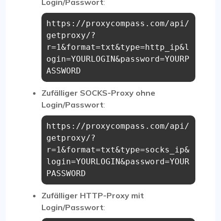
Login/Passwort
:
https://proxycompass.com/api/
getproxy/?
r=1&format=txt&type=http_ip&l
ogin=YOURLOGIN&password=YOURP
ASSWORD
Zufälliger SOCKS-Proxy ohne
Login/Passwort
:
https://proxycompass.com/api/
getproxy/?
r=1&format=txt&type=socks_ip&
login=YOURLOGIN&password=YOUR
PASSWORD
Zufälliger HTTP-Proxy mit
Login/Passwort
: