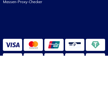
Massen-Proxy-Checker
2013–2026 ©
ProxyCompass
Über uns
|
Nutzungsbedingungen
|
Datenschutzrichtlinie
|
Haftungsausschluss