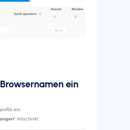
n Browsernamen ein
ofils ein.
lungen
" Abschnitt.