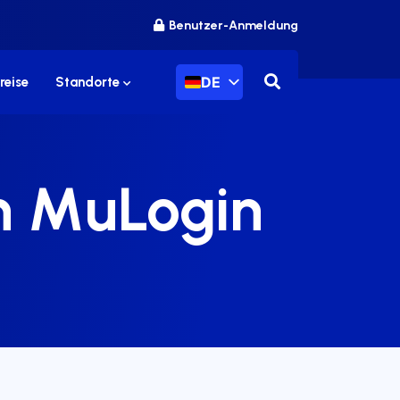
Benutzer-Anmeldung
DE
reise
Standorte
in MuLogin