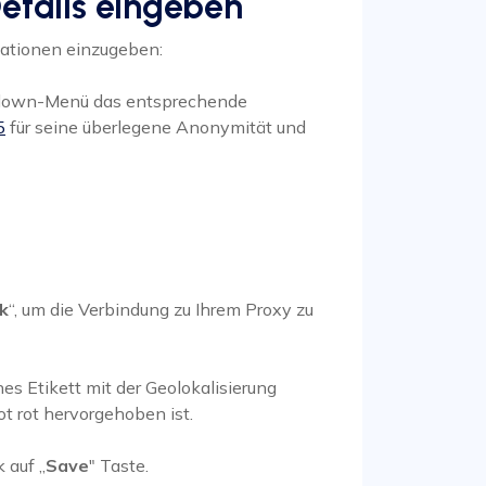
Details eingeben
mationen einzugeben:
down-Menü das entsprechende
5
für seine überlegene Anonymität und
k
“, um die Verbindung zu Ihrem Proxy zu
nes Etikett mit der Geolokalisierung
t rot hervorgehoben ist.
 auf „
Save
" Taste.