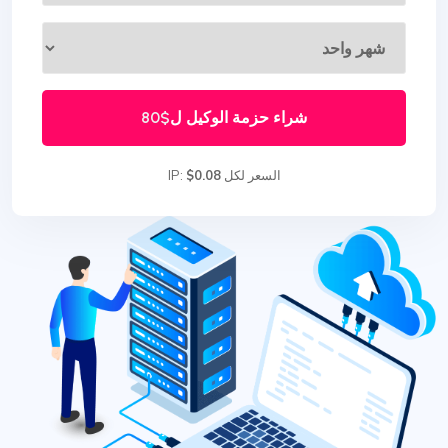
شراء حزمة الوكيل ل
$80
السعر لكل IP:
$0.08