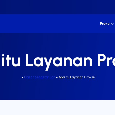
Proksi
itu Layanan Pr
.
•
Dasar pengetahuan
•
Apa itu Layanan Proksi?