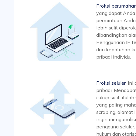
Proksi perumaha
yang dapat Anda
permintaan Anda m
lebih sulit dipero
dibandingkan alam
Penggunaan IP t
dan kepatuhan k
pribadi individu.
Proksi seluler
. In
pribadi. Mendapat
cukup sulit, itul
yang paling maha
scraping, alamat I
ingin menganalisi
pengguna seluler
hukum dan otorisa