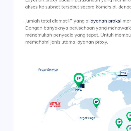
akses ke subnet tersebut secara komersial, den
Jumlah total alamat IP yang a
layanan proksi
memi
Dengan banyaknya perusahaan yang menawarkan 
menemukan penyedia yang tepat. Untuk membuat
memahami jenis utama layanan proxy.