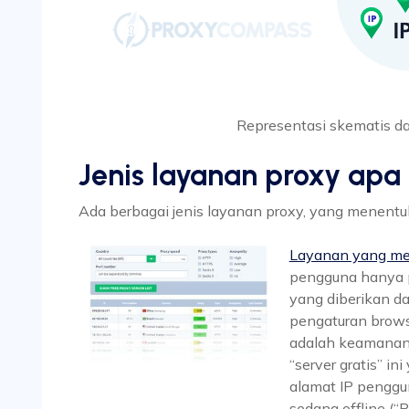
Representasi skematis da
Jenis layanan proxy apa
Ada berbagai jenis layanan proxy, yang menentuk
Layanan yang men
pengguna hanya p
yang diberikan da
pengaturan brows
adalah keamanan,
“server gratis” 
alamat IP pengguna
sedang offline (