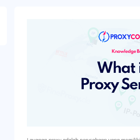
Layanan proxy adalah perusahaan yang memilik