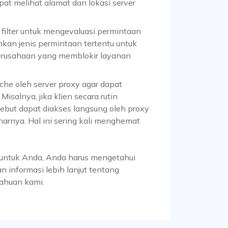
at melihat alamat dan lokasi server
 filter untuk mengevaluasi permintaan
an jenis permintaan tertentu untuk
an perusahaan yang memblokir layanan
he oleh server proxy agar dapat
isalnya, jika klien secara rutin
but dapat diakses langsung oleh proxy
narnya. Hal ini sering kali menghemat
 untuk Anda, Anda harus mengetahui
 informasi lebih lanjut tentang
tahuan kami.