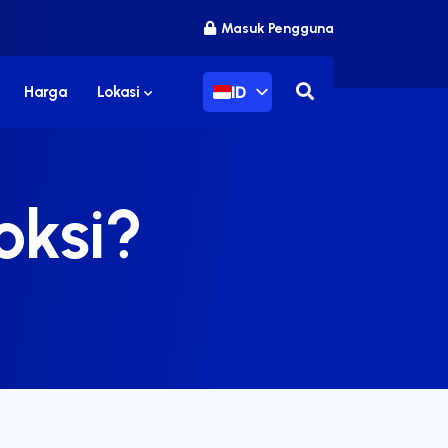
Masuk Pengguna
ID
Harga
Lokasi
oksi?