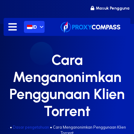
Lewati
Masuk Pengguna
ke
konten
ID
Cara
Menganonimkan
Penggunaan Klien
Torrent
.
•
Dasar pengetahuan
•
Cara Menganonimkan Penggunaan Klien
Torrent